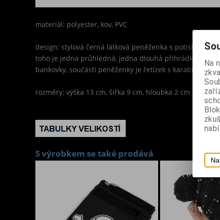
materiál: polyester, kov, PVC
Sou
design: stylová černá látková peněženka s potiskem pavu
toho je jedna průhledná, jedna dlouhá přihrádka na roz
Na 
bankovky, součástí peněženky je řetízek s karabinou o d
zkva
Soub
zaří
rozměry: výška 13 cm, šířka 9 cm, hloubka 2 cm
scho
Blok
zku
nabí
S výrobkem se také prodává
Na