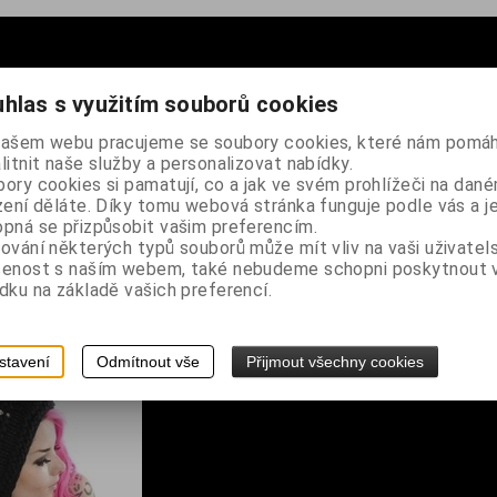
hlas s využitím souborů cookies
činy na přední i zadní straně, peněženka se uzavírá na suchý zip, u
ložené bankovky, jedna kapsička na mince se zapínáním na zip, na
našem webu pracujeme se soubory cookies, které nám pomáh
élce 33 cm
litnit naše služby a personalizovat nabídky.
ory cookies si pamatují, co a jak ve svém prohlížeči na dan
zení děláte. Díky tomu webová stránka funguje podle vás a j
pná se přizpůsobit vašim preferencím.
ování některých typů souborů může mít vliv na vaši uživatel
šenost s naším webem, také nebudeme schopni poskytnout
dku na základě vašich preferencí.
stavení
Odmítnout vše
Přijmout všechny cookies