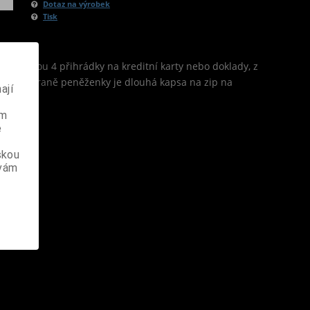
Dotaz na výrobek
Tisk
vnitř jsou 4 přihrádky na kreditní karty nebo doklady, z
 zadní straně peněženky je dlouhá kapsa na zip na
ají
ém
e
skou
 vám