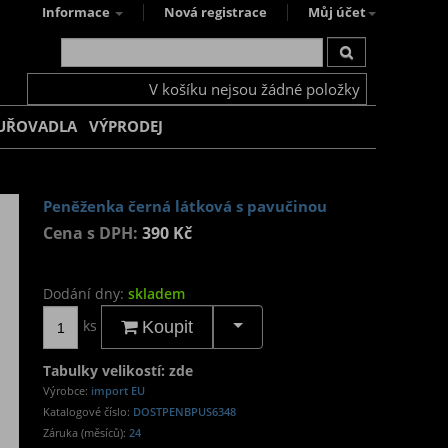
Informace
Nová registrace
Můj účet
V košíku nejsou žádné položky
UŘOVADLA
VÝPRODEJ
Peněženka černá látková s pavučinou
Cena s DPH:
390 Kč
Dodání dny:
skladem
ks
Koupit
Tabulky velikostí: zde
Výrobce:
import EU
Katalogové číslo:
DOSTPENBPUS6348
Záruka (měsíců):
24