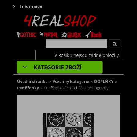
Informace
V košíku nejsou žádné položky
KATEGORIE ZBOŽÍ
Úvodní stránka
»
Všechny kategorie
»
DOPLŇKY
»
Peněženky
»
Peněženka černo-bílá s pentagramy