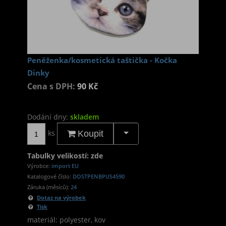
Peněženka/kosmetická taštička - Kočka
Dinky
Cena s DPH:
90 Kč
Dodání dny:
skladem
ks
Koupit
Tabulky velikostí: zde
Výrobce:
import EU
Katalogové číslo:
DOSTPENBPUS4590
Záruka (měsíců):
24
Dotaz na výrobek
Tisk
materiál: polyester, kov