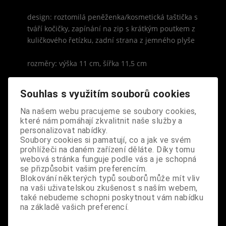
design: roztomilá peněženka/kosmetická taštička s
tváří kočičky, zapínání na zip s krátkým poutkem z
kuličkového řetízku, zadní strana z jemného plyše
rozměry: výška 11 cm, šířka 11,5 cm
Souhlas s využitím souborů cookies
Na našem webu pracujeme se soubory cookies,
které nám pomáhají zkvalitnit naše služby a
S výrobkem se také prodává
personalizovat nabídky.
Soubory cookies si pamatují, co a jak ve svém
prohlížeči na daném zařízení děláte. Díky tomu
webová stránka funguje podle vás a je schopná
se přizpůsobit vašim preferencím.
Blokování některých typů souborů může mít vliv
na vaši uživatelskou zkušenost s naším webem,
také nebudeme schopni poskytnout vám nabídku
na základě vašich preferencí.