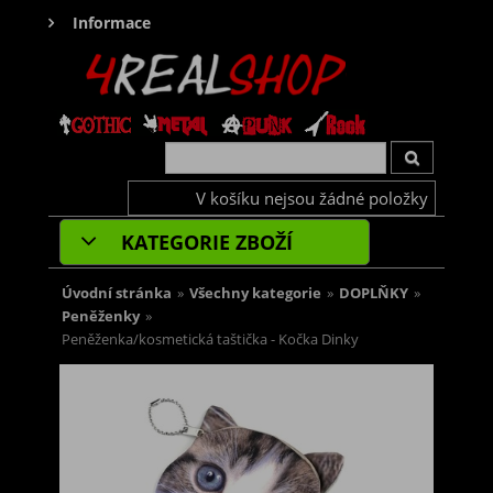
Informace
V košíku nejsou žádné položky
KATEGORIE ZBOŽÍ
Úvodní stránka
»
Všechny kategorie
»
DOPLŇKY
»
Peněženky
»
Peněženka/kosmetická taštička - Kočka Dinky