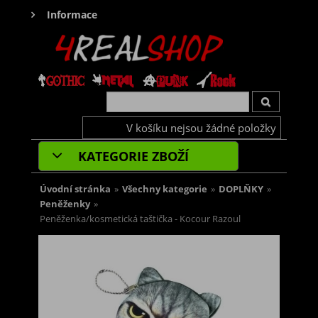
Informace
V košíku nejsou žádné položky
KATEGORIE ZBOŽÍ
Úvodní stránka
»
Všechny kategorie
»
DOPLŇKY
»
Peněženky
»
Peněženka/kosmetická taštička - Kocour Razoul