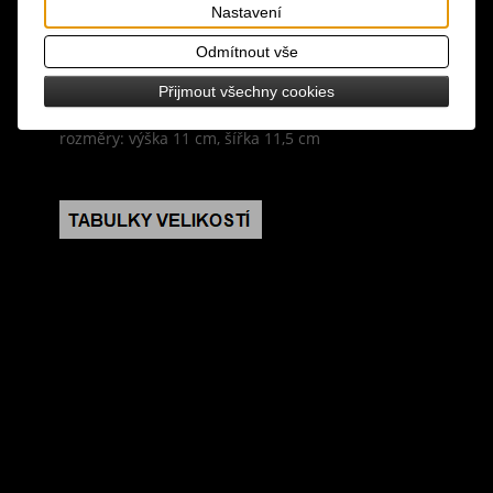
Nastavení
design: roztomilá peněženka/kosmetická taštička s
Odmítnout vše
tváří kočičky, zapínání na zip s krátkým poutkem z
kuličkového řetízku, zadní strana z jemného plyše
Přijmout všechny cookies
rozměry: výška 11 cm, šířka 11,5 cm