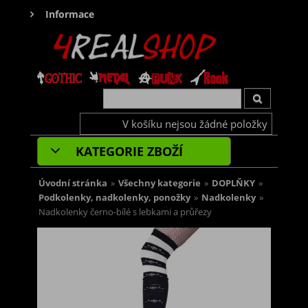
Informace
V košíku nejsou žádné položky
KATEGORIE ZBOŽÍ
Úvodní stránka
»
Všechny kategorie
»
DOPLŇKY
»
Podkolenky, nadkolenky, ponožky
»
Nadkolenky
»
Nadkolenky černo-bílé s lebkami a průřezy