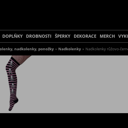
DOPLŇKY
DROBNOSTI
ŠPERKY
DEKORACE
MERCH
VYK
olenky, nadkolenky, ponožky
»
Nadkolenky
»
Nadkolenky růžovo-černé