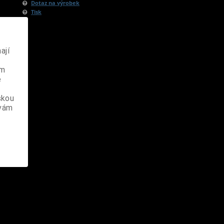
Dotaz na výrobek
Tisk
ají
ém
e
skou
 vám