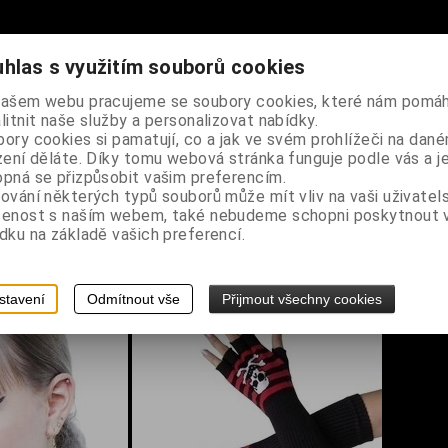
hlas s využitím souborů cookies
našem webu pracujeme se soubory cookies, které nám pomáh
litnit naše služby a personalizovat nabídky.
ory cookies si pamatují, co a jak ve svém prohlížeči na dan
zení děláte. Díky tomu webová stránka funguje podle vás a j
pná se přizpůsobit vašim preferencím.
ování některých typů souborů může mít vliv na vaši uživatel
šenost s naším webem, také nebudeme schopni poskytnout
dku na základě vašich preferencí.
stavení
Odmítnout vše
Přijmout všechny cookies