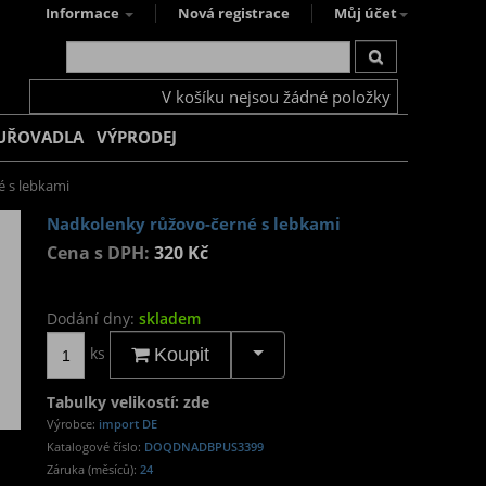
Informace
Nová registrace
Můj účet
V košíku nejsou žádné položky
UŘOVADLA
VÝPRODEJ
 s lebkami
Nadkolenky růžovo-černé s lebkami
Cena s DPH:
320 Kč
Dodání dny:
skladem
ks
Koupit
Tabulky velikostí: zde
Výrobce:
import DE
Katalogové číslo:
DOQDNADBPUS3399
Záruka (měsíců):
24