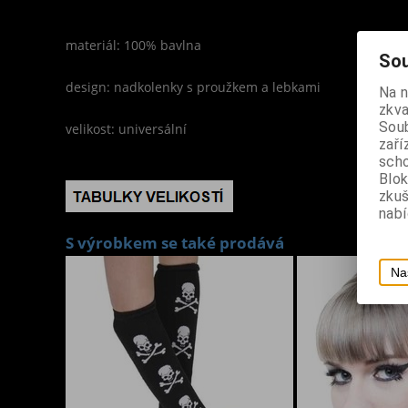
materiál: 100% bavlna
Sou
design: nadkolenky s proužkem a lebkami
Na 
zkva
Soub
velikost: universální
zaří
scho
Blok
zku
nabí
S výrobkem se také prodává
Na