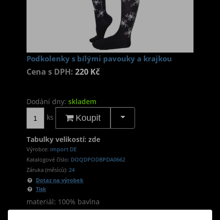
Podkolenky s bílými pavouky a krajkou
Cena s DPH:
220 Kč
Dodání dny:
skladem
ks
Koupit
Tabulky velikostí: zde
Výrobce:
import DE
Katalogové číslo:
DOQDPODBPDA0662
Záruka (měsíců):
24
Dotaz na výrobek
Tisk
materiál: 100% bavlna