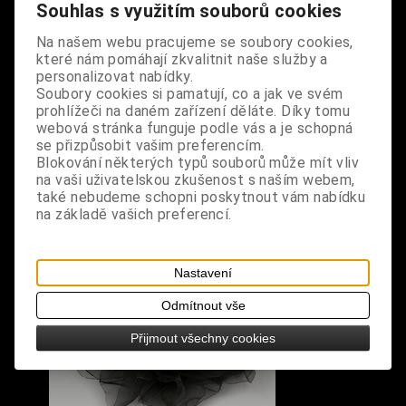
design: černá barva, bílý motiv pavouků, krajka v
Souhlas s využitím souborů cookies
horní části
Na našem webu pracujeme se soubory cookies,
které nám pomáhají zkvalitnit naše služby a
velikost: universální
personalizovat nabídky.
Soubory cookies si pamatují, co a jak ve svém
prohlížeči na daném zařízení děláte. Díky tomu
webová stránka funguje podle vás a je schopná
se přizpůsobit vašim preferencím.
Blokování některých typů souborů může mít vliv
na vaši uživatelskou zkušenost s naším webem,
S výrobkem se také prodává
také nebudeme schopni poskytnout vám nabídku
na základě vašich preferencí.
Nastavení
Odmítnout vše
Přijmout všechny cookies