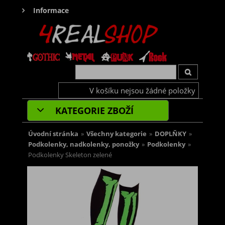
Informace
V košíku nejsou žádné položky
KATEGORIE ZBOŽÍ
Úvodní stránka
»
Všechny kategorie
»
DOPLŇKY
»
Podkolenky, nadkolenky, ponožky
»
Podkolenky
»
Podkolenky Skeleton zelené