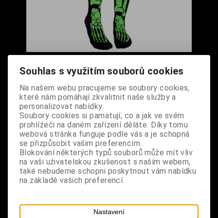
Podkolenky Skeleton zelené
Souhlas s využitím souborů cookies
Cena s DPH:
290 Kč
Na našem webu pracujeme se soubory cookies,
které nám pomáhají zkvalitnit naše služby a
Dodání dny:
skladem
personalizovat nabídky.
Soubory cookies si pamatují, co a jak ve svém
ks
Koupit
prohlížeči na daném zařízení děláte. Díky tomu
webová stránka funguje podle vás a je schopná
Tabulky velikostí: zde
se přizpůsobit vašim preferencím.
Výrobce:
import DE
Blokování některých typů souborů může mít vliv
Katalogové číslo:
DOMBPODBPUS3021
na vaši uživatelskou zkušenost s naším webem,
Záruka (měsíců):
24
také nebudeme schopni poskytnout vám nabídku
Dotaz na výrobek
na základě vašich preferencí.
Tisk
materiál: 80% bavlna, 20% spandex
Nastavení