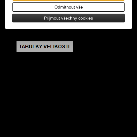
design: černé podkolenky se zeleným motivem
Odmítnout vše
kostlivcových nohou
Přijmout všechny cookies
velikost: universální 35-42