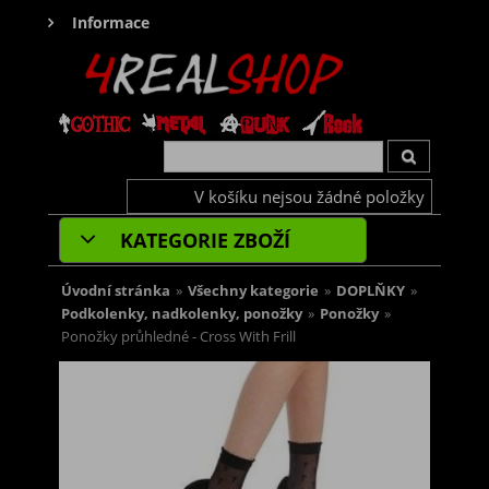
Informace
V košíku nejsou žádné položky
KATEGORIE ZBOŽÍ
Úvodní stránka
»
Všechny kategorie
»
DOPLŇKY
»
Podkolenky, nadkolenky, ponožky
»
Ponožky
»
Ponožky průhledné - Cross With Frill