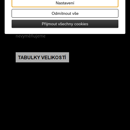
design: luxusní značkové designové ponožky
Nastavení
Odmítnout vše
velikost: universální
Přijmout všechny cookies
poznámka: ponožky z hygienických důvodů
nevyměňujeme