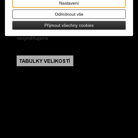
design: luxusní značkové designové ponožky
Nastavení
Odmítnout vše
velikost: universální
Přijmout všechny cookies
poznámka: ponožky z hygienických důvodů
nevyměňujeme