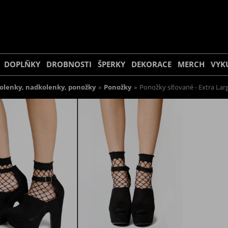
DOPLŇKY
DROBNOSTI
ŠPERKY
DEKORACE
MERCH
VYK
olenky, nadkolenky, ponožky
»
Ponožky
»
Ponožky síťované - Extra Lar