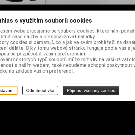
hlas s využitím souborů cookies
našem webu pracujeme se soubory cookies, které nám pomáh
litnit naše služby a personalizovat nabídky.
ory cookies si pamatují, co a jak ve svém prohlížeči na dan
zení děláte. Díky tomu webová stránka funguje podle vás a j
pná se přizpůsobit vašim preferencím.
eme
ování některých typů souborů může mít vliv na vaši uživatel
šenost s naším webem, také nebudeme schopni poskytnout
dku na základě vašich preferencí.
stavení
Odmítnout vše
Přijmout všechny cookies