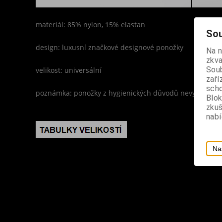
materiál: 85% nylon, 15% elastan
Sou
design: luxusní značkové designové ponožky
Na 
zkva
Soub
velikost: universální
zaří
scho
poznámka: ponožky z hygienických důvodů nevyměňuj
Blok
zku
nabí
Na