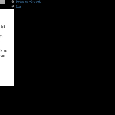
Dotaz na výrobek
Tisk
ají
ém
e
skou
 vám