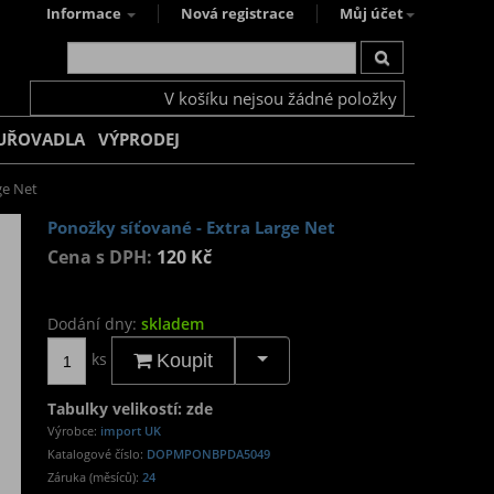
Informace
Nová registrace
Můj účet
V košíku nejsou žádné položky
UŘOVADLA
VÝPRODEJ
ge Net
Ponožky síťované - Extra Large Net
Cena s DPH:
120 Kč
Dodání dny:
skladem
ks
Koupit
Tabulky velikostí: zde
Výrobce:
import UK
Katalogové číslo:
DOPMPONBPDA5049
Záruka (měsíců):
24