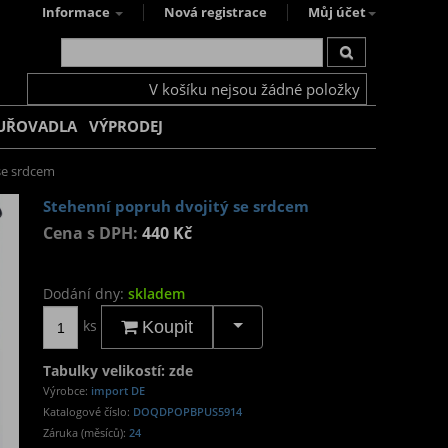
Informace
Nová registrace
Můj účet
V košíku nejsou žádné položky
UŘOVADLA
VÝPRODEJ
se srdcem
Stehenní popruh dvojitý se srdcem
Cena s DPH:
440 Kč
Dodání dny:
skladem
ks
Koupit
Tabulky velikostí: zde
Výrobce:
import DE
Katalogové číslo:
DOQDPOPBPUS5914
Záruka (měsíců):
24