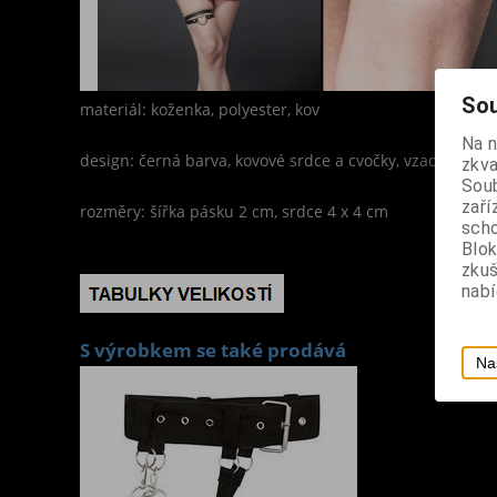
Sou
materiál: koženka, polyester, kov
Na 
design: černá barva, kovové srdce a cvočky, vzadu pru
zkva
Soub
zaří
rozměry: šířka pásku 2 cm, srdce 4 x 4 cm
scho
Blok
zku
nabí
S výrobkem se také prodává
Na