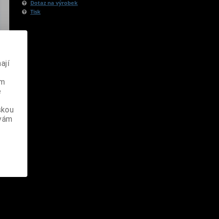
Dotaz na výrobek
Tisk
ají
ém
e
skou
 vám