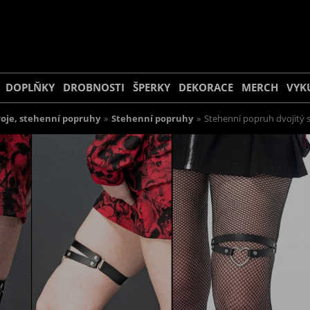
DOPLŇKY
DROBNOSTI
ŠPERKY
DEKORACE
MERCH
VYK
roje, stehenní popruhy
»
Stehenní popruhy
»
Stehenní popruh dvojitý 