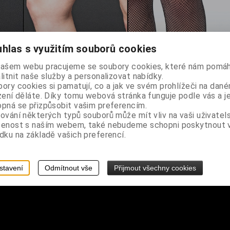
hlas s využitím souborů cookies
našem webu pracujeme se soubory cookies, které nám pomáh
žná guma s nastavitelným obvodem
litnit naše služby a personalizovat nabídky.
ory cookies si pamatují, co a jak ve svém prohlížeči na dan
zení děláte. Díky tomu webová stránka funguje podle vás a j
pná se přizpůsobit vašim preferencím.
ování některých typů souborů může mít vliv na vaši uživatel
šenost s naším webem, také nebudeme schopni poskytnout
dku na základě vašich preferencí.
stavení
Odmítnout vše
Přijmout všechny cookies