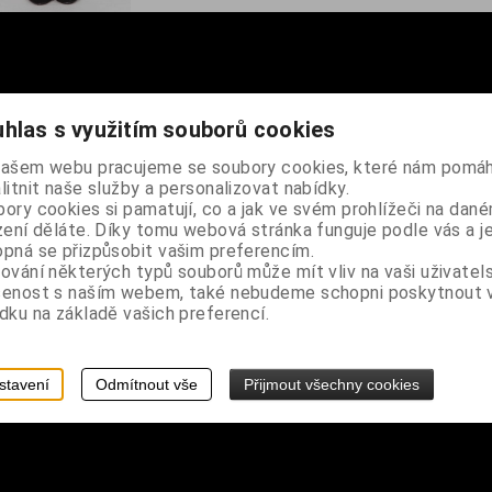
hlas s využitím souborů cookies
našem webu pracujeme se soubory cookies, které nám pomáh
litnit naše služby a personalizovat nabídky.
boky 86-101 cm
ory cookies si pamatují, co a jak ve svém prohlížeči na dan
zení děláte. Díky tomu webová stránka funguje podle vás a j
pná se přizpůsobit vašim preferencím.
ňujeme
ování některých typů souborů může mít vliv na vaši uživatel
šenost s naším webem, také nebudeme schopni poskytnout
dku na základě vašich preferencí.
stavení
Odmítnout vše
Přijmout všechny cookies