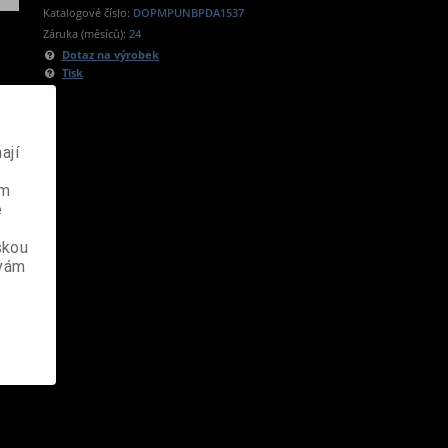
Katalogové číslo:
DOPMPUNBPDA1537
Záruka (měsíců):
24
Dotaz na výrobek
Tisk
ají
ém
e
skou
 vám