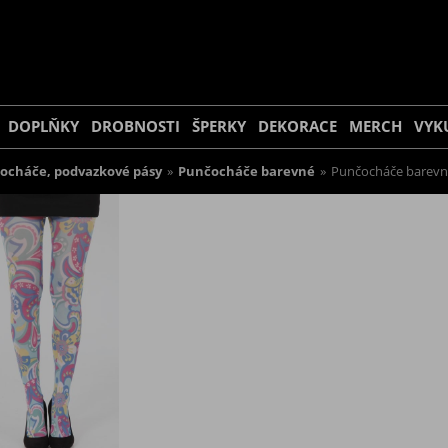
DOPLŇKY
DROBNOSTI
ŠPERKY
DEKORACE
MERCH
VYK
ocháče, podvazkové pásy
»
Punčocháče barevné
»
Punčocháče barevn