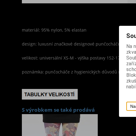
materiál: 95% nylon, 5% elastan
Sou
design: luxusní značkové designové punčocháče
Na 
zkva
velikost: universální XS-M - výška postavy 152-170 cm, 
Soub
zaří
scho
poznámka: punčocháče z hygienických důvodů nevymě
Blok
zku
nabí
Na
S výrobkem se také prodává