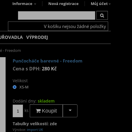
Informace
Nová registrace
Můj účet
V košíku nejsou žádné položky
UŘOVADLA
VÝPRODEJ
é - Freedom
Punčocháče barevné - Freedom
Cena s DPH:
280 Kč
Velikost
XS-M
Dodání dny:
skladem
ks
Koupit
Tabulky velikostí: zde
Výrobce:
import UK