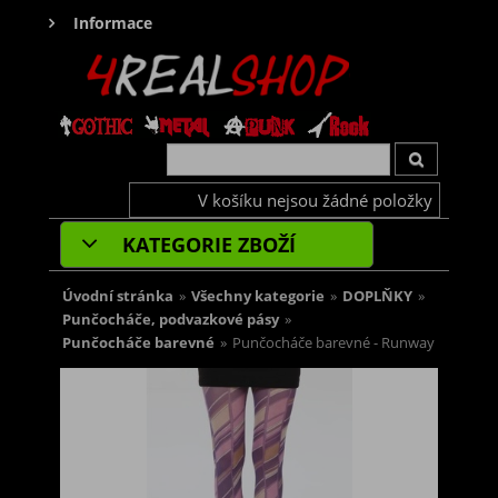
Informace
V košíku nejsou žádné položky
KATEGORIE ZBOŽÍ
Úvodní stránka
»
Všechny kategorie
»
DOPLŇKY
»
Punčocháče, podvazkové pásy
»
Punčocháče barevné
»
Punčocháče barevné - Runway