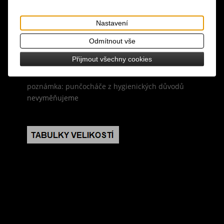
materiál: 95% nylon, 5% elastan
Nastavení
design: luxusní značkové designové punčocháče
Odmítnout vše
velikost: universální XS-M - výška postavy 152-170
Přijmout všechny cookies
cm, boky 86-101 cm
poznámka: punčocháče z hygienických důvodů
nevyměňujeme