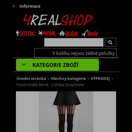
Informace
V košíku nejsou žádné položky
KATEGORIE ZBOŽÍ
Úvodní stránka
»
Všechny kategorie
»
VÝPRODEJ
»
Punčocháče černé - 2 Stripe Suspender