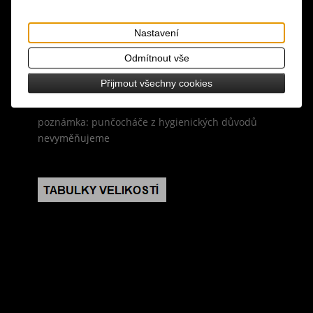
design: luxusní značkové designové punčocháče,
Nastavení
černá barva
Odmítnout vše
velikost: universální XS-M - výška postavy 152-170
Přijmout všechny cookies
cm, boky 86-101 cm
poznámka: punčocháče z hygienických důvodů
nevyměňujeme