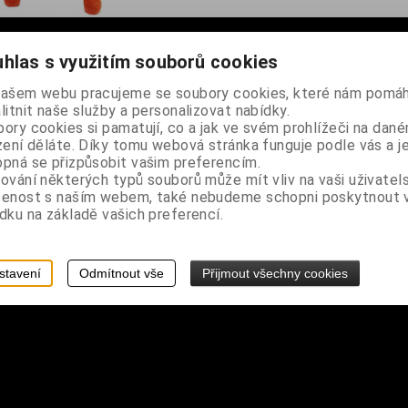
hlas s využitím souborů cookies
našem webu pracujeme se soubory cookies, které nám pomáh
litnit naše služby a personalizovat nabídky.
ory cookies si pamatují, co a jak ve svém prohlížeči na dan
zení děláte. Díky tomu webová stránka funguje podle vás a j
arva, křížky stříbrné barvy
pná se přizpůsobit vašim preferencím.
ování některých typů souborů může mít vliv na vaši uživatel
boky 86-101 cm
šenost s naším webem, také nebudeme schopni poskytnout
dku na základě vašich preferencí.
ňujeme
stavení
Odmítnout vše
Přijmout všechny cookies