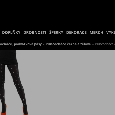
DOPLŇKY
DROBNOSTI
ŠPERKY
DEKORACE
MERCH
VYK
ocháče, podvazkové pásy
»
Punčocháče černé a tělové
»
Punčocháče č