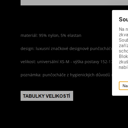
Sou
Na 
zkva
materiál: 95% nylon, 5% elastan
Soub
zaří
design: luxusní značkové designové punčocháče, černá b
scho
Blok
velikost: universální XS-M - výška postavy 152-170 cm, 
zku
nabí
poznámka: punčocháče z hygienických důvodů nevymě
Na