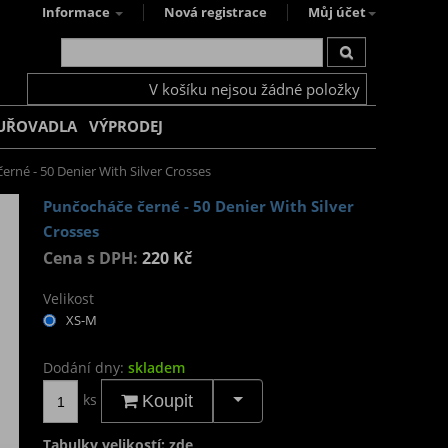
Informace
Nová registrace
Můj účet
V košíku nejsou žádné položky
UŘOVADLA
VÝPRODEJ
erné - 50 Denier With Silver Crosses
Punčocháče černé - 50 Denier With Silver
Crosses
Cena s DPH:
220 Kč
Velikost
XS-M
Dodání dny:
skladem
ks
Koupit
Tabulky velikostí: zde