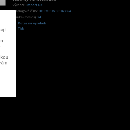
Výrobce:
import UK
Katalogové číslo:
DOPMPUNBPDA3064
Záruka (měsíců):
24
Dotaz na výrobek
Tisk
ají
ém
e
skou
 vám