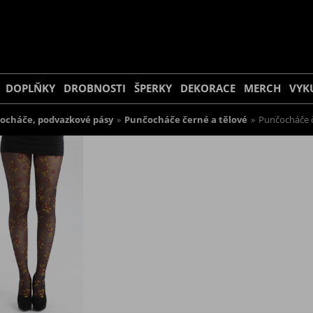
DOPLŇKY
DROBNOSTI
ŠPERKY
DEKORACE
MERCH
VYK
ocháče, podvazkové pásy
»
Punčocháče černé a tělové
»
Punčocháče č