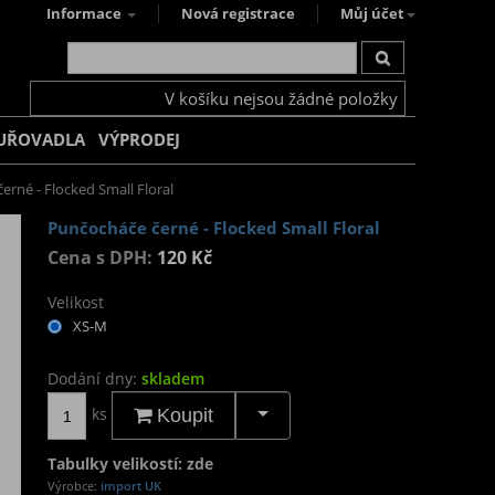
Informace
Nová registrace
Můj účet
V košíku nejsou žádné položky
UŘOVADLA
VÝPRODEJ
erné - Flocked Small Floral
Punčocháče černé - Flocked Small Floral
Cena s DPH:
120 Kč
Velikost
XS-M
Dodání dny:
skladem
ks
Koupit
Tabulky velikostí: zde
Výrobce:
import UK