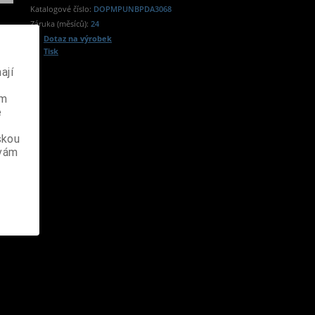
Katalogové číslo:
DOPMPUNBPDA3068
Záruka (měsíců):
24
Dotaz na výrobek
Tisk
ají
ém
e
skou
 vám