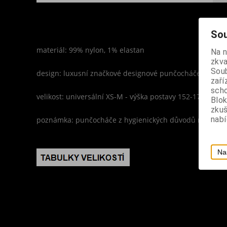
Sou
materiál: 99% nylon, 1% elastan
Na 
zkva
Soub
design: luxusní značkové designové punčocháče, černá b
zaří
scho
velikost: universální XS-M - výška postavy 152-170 cm, 
Blok
zku
nabí
poznámka: punčocháče z hygienických důvodů nevymě
Na