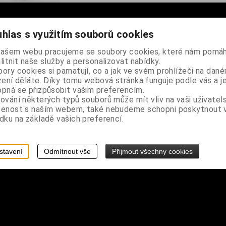
hlas s využitím souborů cookies
našem webu pracujeme se soubory cookies, které nám pomáh
litnit naše služby a personalizovat nabídky.
ory cookies si pamatují, co a jak ve svém prohlížeči na dan
arva, červeno-žlutý potisk
zení děláte. Díky tomu webová stránka funguje podle vás a j
pná se přizpůsobit vašim preferencím.
boky 86-101 cm
ování některých typů souborů může mít vliv na vaši uživatel
šenost s naším webem, také nebudeme schopni poskytnout
dku na základě vašich preferencí.
ňujeme
stavení
Odmítnout vše
Přijmout všechny cookies