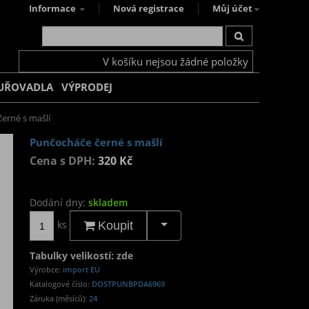
Informace
Nová registrace
Můj účet
V košíku nejsou žádné položky
UŘOVADLA
VÝPRODEJ
erné s mašlí
Punčocháče černé s mašlí
Cena s DPH:
320 Kč
Dodání dny:
skladem
ks
Koupit
Tabulky velikostí: zde
Výrobce:
import EU
Katalogové číslo:
DOSTPUNBPDA6969
Záruka (měsíců):
24