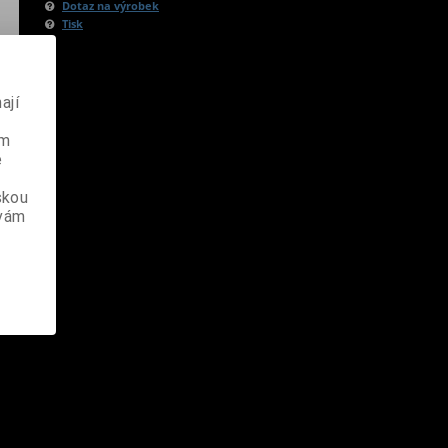
Dotaz na výrobek
Tisk
ají
ém
e
skou
 vám