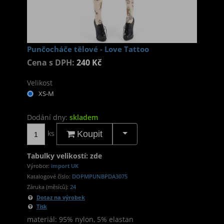
Punčocháče tělové - Love Tattoo
Cena s DPH:
240 Kč
Velikost
XS-M
Dodání dny:
skladem
ks
Koupit
Tabulky velikostí: zde
Výrobce:
import UK
Katalogové číslo:
DOPMPUNBPDA3075
Záruka (měsíců):
24
Dotaz na výrobek
Tisk
materiál: 95% nylon, 5% elastan