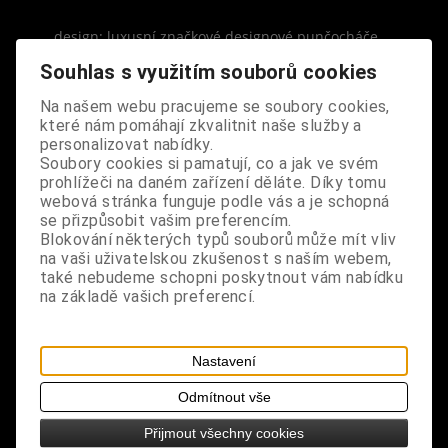
design: luxusní značkové designové punčocháče,
tělová barva
Souhlas s využitím souborů cookies
velikost: universální XS-M - výška postavy 152-170
Na našem webu pracujeme se soubory cookies,
které nám pomáhají zkvalitnit naše služby a
cm, boky 86-101 cm
personalizovat nabídky.
Soubory cookies si pamatují, co a jak ve svém
poznámka: punčocháče z hygienických důvodů
prohlížeči na daném zařízení děláte. Díky tomu
nevyměňujeme
webová stránka funguje podle vás a je schopná
se přizpůsobit vašim preferencím.
Blokování některých typů souborů může mít vliv
na vaši uživatelskou zkušenost s naším webem,
také nebudeme schopni poskytnout vám nabídku
na základě vašich preferencí.
S výrobkem se také prodává
Nastavení
Odmítnout vše
Přijmout všechny cookies