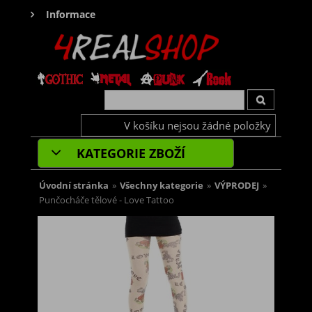
Informace
V košíku nejsou žádné položky
KATEGORIE ZBOŽÍ
Úvodní stránka
»
Všechny kategorie
»
VÝPRODEJ
»
Punčocháče tělové - Love Tattoo