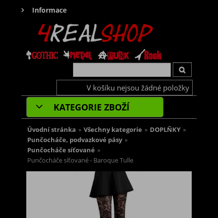
Informace
V košíku nejsou žádné položky
KATEGORIE ZBOŽÍ
Úvodní stránka
»
Všechny kategorie
»
DOPLŇKY
»
Punčocháče, podvazkové pásy
»
Punčocháče síťované
»
Punčocháče síťované - Baroque Tulle