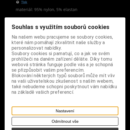
Tisk
materiál: 95% nylon, 5% elastan
design: luxusní značkové designové punčocháče,
Souhlas s využitím souborů cookies
jemně síťované, černá barva
Na našem webu pracujeme se soubory cookies,
které nám pomáhají zkvalitnit naše služby a
velikost: universální XS-M - výška postavy 152-170
personalizovat nabídky.
cm, boky 86-101 cm
Soubory cookies si pamatují, co a jak ve svém
prohlížeči na daném zařízení děláte. Díky tomu
poznámka: punčocháče z hygienických důvodů
webová stránka funguje podle vás a je schopná
nevyměňujeme
se přizpůsobit vašim preferencím.
Blokování některých typů souborů může mít vliv
na vaši uživatelskou zkušenost s naším webem,
také nebudeme schopni poskytnout vám nabídku
na základě vašich preferencí.
S výrobkem se také prodává
Nastavení
Odmítnout vše