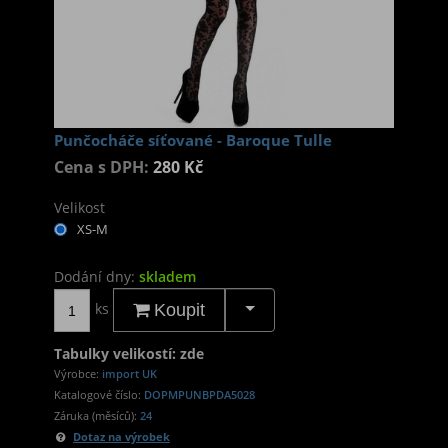
Punčocháče síťované - Baroque Tulle
Cena s DPH:
280 Kč
Velikost
XS-M
Dodání dny:
skladem
ks
Koupit
Tabulky velikostí: zde
Výrobce:
import UK
Katalogové číslo:
DOPMPUNBPDA5028
Záruka (měsíců):
24
Dotaz na výrobek