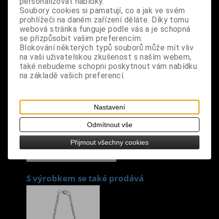
personalizovat nabídky.
Tisk
Soubory cookies si pamatují, co a jak ve svém
materiál: 84% nylon, 16% elastan
prohlížeči na daném zařízení děláte. Díky tomu
webová stránka funguje podle vás a je schopná
se přizpůsobit vašim preferencím.
design: luxusní značkové designové punčocháče,
Blokování některých typů souborů může mít vliv
černá barva
na vaši uživatelskou zkušenost s naším webem,
také nebudeme schopni poskytnout vám nabídku
velikost: universální XS-M - výška postavy 152-170
na základě vašich preferencí.
cm, boky 86-101 cm
poznámka: punčocháče z hygienických důvodů
Nastavení
nevyměňujeme
Odmítnout vše
Přijmout všechny cookies
S výrobkem se také prodává