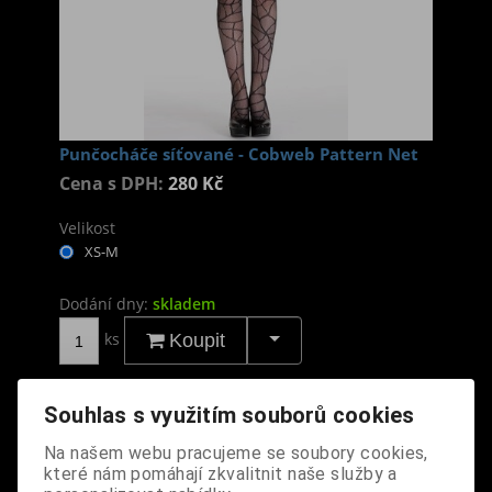
Punčocháče síťované - Cobweb Pattern Net
Cena s DPH:
280 Kč
Velikost
XS-M
Dodání dny:
skladem
ks
Koupit
Tabulky velikostí: zde
Souhlas s využitím souborů cookies
Výrobce:
import UK
Katalogové číslo:
DOPMPUNBPDA1524
Na našem webu pracujeme se soubory cookies,
Záruka (měsíců):
24
které nám pomáhají zkvalitnit naše služby a
Dotaz na výrobek