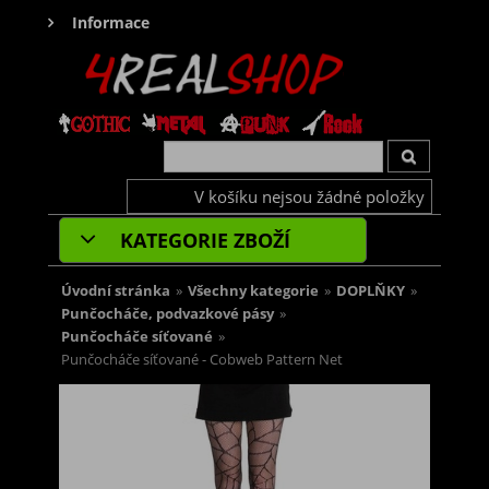
Informace
V košíku nejsou žádné položky
KATEGORIE ZBOŽÍ
Úvodní stránka
»
Všechny kategorie
»
DOPLŇKY
»
Punčocháče, podvazkové pásy
»
Punčocháče síťované
»
Punčocháče síťované - Cobweb Pattern Net