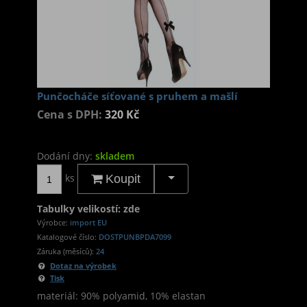
Punčocháče síťované s pruhem a mašlí
Cena s DPH:
320 Kč
Dodání dny:
skladem
ks
Koupit
Tabulky velikostí: zde
Výrobce:
import EU
Katalogové číslo:
DOSTPUNBPDA7099
Záruka (měsíců):
24
Dotaz na výrobek
Tisk
materiál: 90% polyamid, 10% elastan