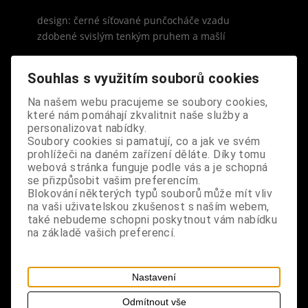
design: černé síťované punčocháče vzadu
zdobené svislým tenkým pruhem a mašlí
velikost: universální
Souhlas s využitím souborů cookies
poznámka: punčocháče z hygienických důvodů
Na našem webu pracujeme se soubory cookies,
které nám pomáhají zkvalitnit naše služby a
nevyměňujeme
personalizovat nabídky.
Soubory cookies si pamatují, co a jak ve svém
prohlížeči na daném zařízení děláte. Díky tomu
webová stránka funguje podle vás a je schopná
se přizpůsobit vašim preferencím.
Blokování některých typů souborů může mít vliv
S výrobkem se také prodává
na vaši uživatelskou zkušenost s naším webem,
také nebudeme schopni poskytnout vám nabídku
na základě vašich preferencí.
Nastavení
Odmítnout vše