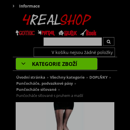
Informace
V košíku nejsou žádné položky
KATEGORIE ZBOŽÍ
Úvodní stránka
»
Všechny kategorie
»
DOPLŇKY
»
Punčocháče, podvazkové pásy
»
Punčocháče síťované
»
Punčocháče síťované s pruhem a mašlí