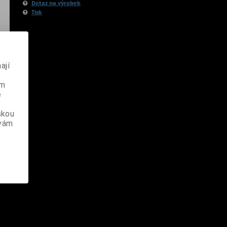
Dotaz na výrobek
Tisk
ají
ém
e
skou
 vám