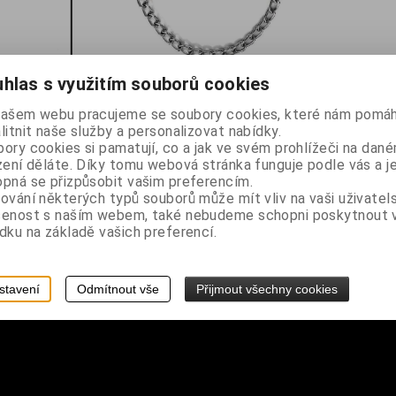
hlas s využitím souborů cookies
našem webu pracujeme se soubory cookies, které nám pomáh
litnit naše služby a personalizovat nabídky.
ory cookies si pamatují, co a jak ve svém prohlížeči na dan
zení děláte. Díky tomu webová stránka funguje podle vás a j
pná se přizpůsobit vašim preferencím.
ování některých typů souborů může mít vliv na vaši uživatel
šenost s naším webem, také nebudeme schopni poskytnout
dku na základě vašich preferencí.
stavení
Odmítnout vše
Přijmout všechny cookies