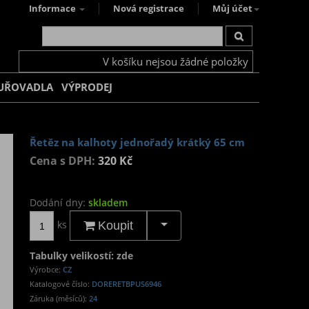
Informace
Nová registrace
Můj účet
V košíku nejsou žádné položky
UŘOVADLA
VÝPRODEJ
Řetěz na kalhoty jednořadý krátký 65 cm
Cena s DPH:
320 Kč
Dodání dny:
skladem
ks
Koupit
Tabulky velikostí: zde
Výrobce:
CZ
Katalogové číslo:
DORERETBPUS6946
Záruka (měsíců):
24