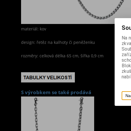
Sou
materiál: kov
Na 
design: řetěz na kalhoty či peněženku
zkva
Soub
zaří
rozměry: celková délka 65 cm, šířka 0,9 cm
scho
Blok
zku
nabí
S výrobkem se také prodává
Na