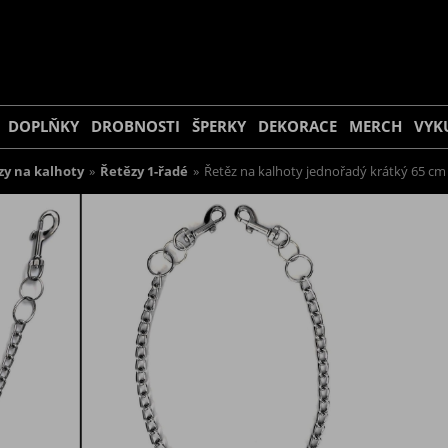
DOPLŇKY
DROBNOSTI
ŠPERKY
DEKORACE
MERCH
VYK
zy na kalhoty
»
Řetězy 1-řadé
»
Řetěz na kalhoty jednořadý krátký 65 cm