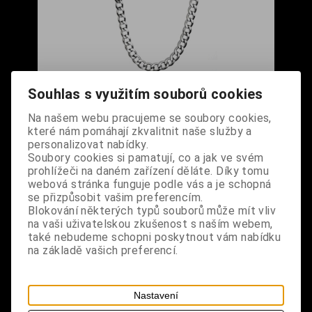
Řetěz na kalhoty masivní jednořadý střední
Souhlas s využitím souborů cookies
Cena s DPH:
490 Kč
Na našem webu pracujeme se soubory cookies,
které nám pomáhají zkvalitnit naše služby a
Dodání dny:
skladem
personalizovat nabídky.
Soubory cookies si pamatují, co a jak ve svém
ks
Koupit
prohlížeči na daném zařízení děláte. Díky tomu
webová stránka funguje podle vás a je schopná
se přizpůsobit vašim preferencím.
Tabulky velikostí: zde
Blokování některých typů souborů může mít vliv
Výrobce:
CZ
na vaši uživatelskou zkušenost s naším webem,
Katalogové číslo:
DORERETBPUS5703
také nebudeme schopni poskytnout vám nabídku
Záruka (měsíců):
24
na základě vašich preferencí.
Dotaz na výrobek
Tisk
materiál: nemagnetický (lehčí) kov
Nastavení