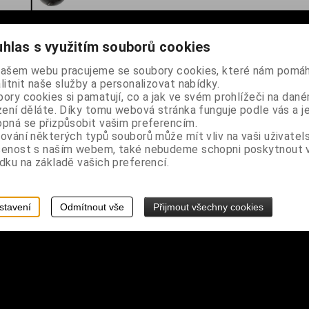
hlas s využitím souborů cookies
našem webu pracujeme se soubory cookies, které nám pomáh
litnit naše služby a personalizovat nabídky.
ory cookies si pamatují, co a jak ve svém prohlížeči na dan
zení děláte. Díky tomu webová stránka funguje podle vás a j
pná se přizpůsobit vašim preferencím.
ování některých typů souborů může mít vliv na vaši uživatel
šenost s naším webem, také nebudeme schopni poskytnout
dku na základě vašich preferencí.
stavení
Odmítnout vše
Přijmout všechny cookies