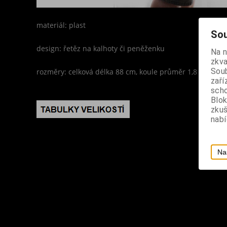
materiál: plast
Sou
design: řetěz na kalhoty či peněženku
Na 
zkva
Soub
rozměry: celková délka 88 cm, koule průměr 1,8 cm
zaří
scho
Blok
zku
nabí
Na