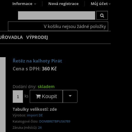
Informace
Nová registrace
Můj účet
V košíku nejsou žádné položky
UŘOVADLA
VÝPRODEJ
Řetěz na kalhoty Pirát
Cena s DPH:
360 Kč
Dodání dny:
skladem
ks
Koupit
Tabulky velikostí: zde
Výrobce:
import DE
Katalogové číslo:
DOMBRETBPUS6789
Záruka (měsíců):
24