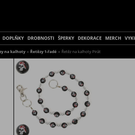
DOPLŇKY
DROBNOSTI
ŠPERKY
DEKORACE
MERCH
VYK
zy na kalhoty
»
Řetězy 1-řadé
»
Řetěz na kalhoty Pirát