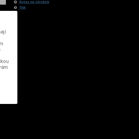
Dotaz na výrobek
Tisk
ají
ém
e
skou
 vám