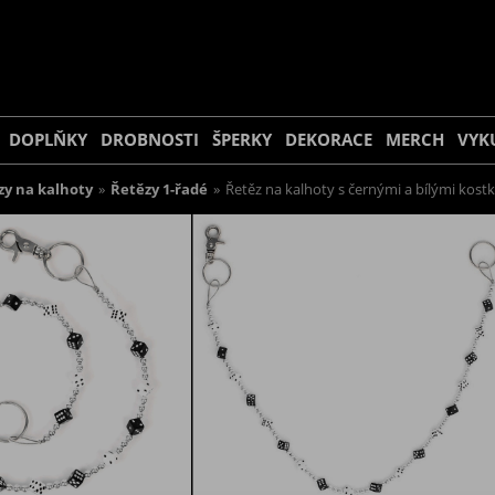
DOPLŇKY
DROBNOSTI
ŠPERKY
DEKORACE
MERCH
VYK
zy na kalhoty
»
Řetězy 1-řadé
»
Řetěz na kalhoty s černými a bílými kost