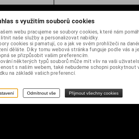
hlas s využitím souborů cookies
našem webu pracujeme se soubory cookies, které nám pomáh
litnit naše služby a personalizovat nabídky.
ory cookies si pamatují, co a jak ve svém prohlížeči na dan
zení děláte. Díky tomu webová stránka funguje podle vás a j
pná se přizpůsobit vašim preferencím.
ování některých typů souborů může mít vliv na vaši uživatel
šenost s naším webem, také nebudeme schopni poskytnout
dku na základě vašich preferencí.
stavení
Odmítnout vše
Přijmout všechny cookies