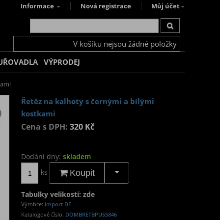
Informace
Nová registrace
Můj účet
V košíku nejsou žádné položky
UŘOVADLA
VÝPRODEJ
kami
Řetěz na kalhoty s černými a bílými
kostkami
Cena s DPH:
320 Kč
Dodání dny:
skladem
ks
Koupit
Tabulky velikostí: zde
Výrobce:
import DE
Katalogové číslo:
DOMBRETBPUS5846