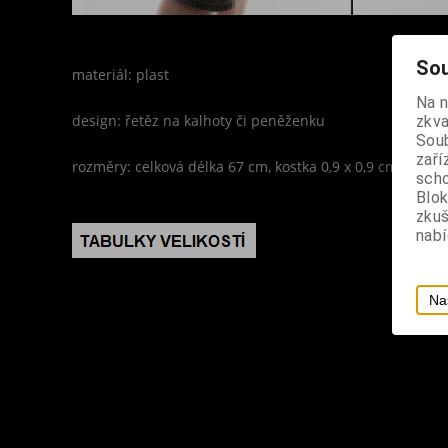
Sou
materiál: plast
Na 
design: řetěz na kalhoty či peněženku
zkva
Soub
zaří
rozměry: celková délka 67 cm, kostka 0,9 x 0,9 cm
scho
Blok
zku
nabí
Na