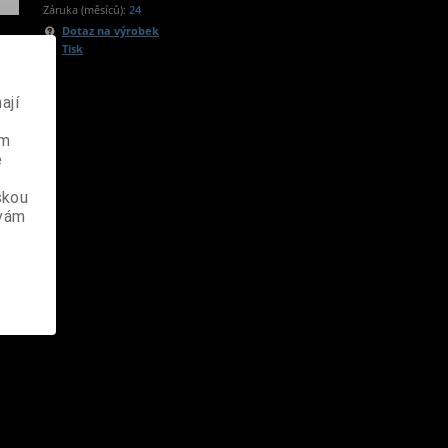
Záruka (měsíců):
24
Dotaz na výrobek
Tisk
ají
ém
e
skou
 vám