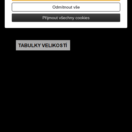
Odmítnout vše
design: řetěz na kalhoty či peněženku
Přijmout všechny cookies
rozměry: celková délka 67 cm, kostka 0,9 x 0,9 cm