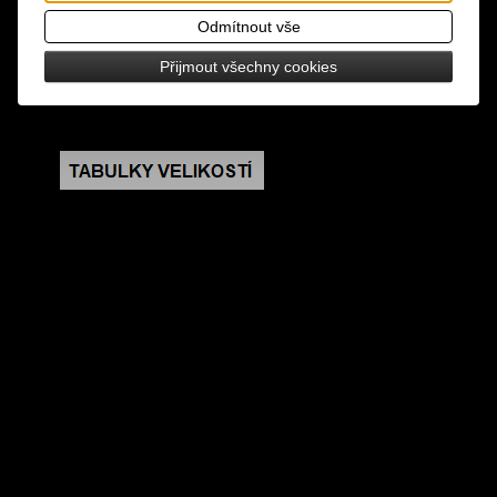
Odmítnout vše
design: řetěz na kalhoty či peněženku
Přijmout všechny cookies
rozměry: celková délka 80 cm, kostka 1,5 x 1,5 cm