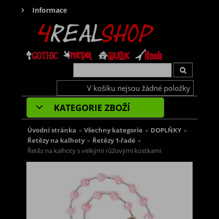
Informace
V košíku nejsou žádné položky
KATEGORIE ZBOŽÍ
Úvodní stránka
»
Všechny kategorie
»
DOPLŇKY
»
Řetězy na kalhoty
»
Řetězy 1-řadé
»
Řetěz na kalhoty s velkými růžovými kostkami