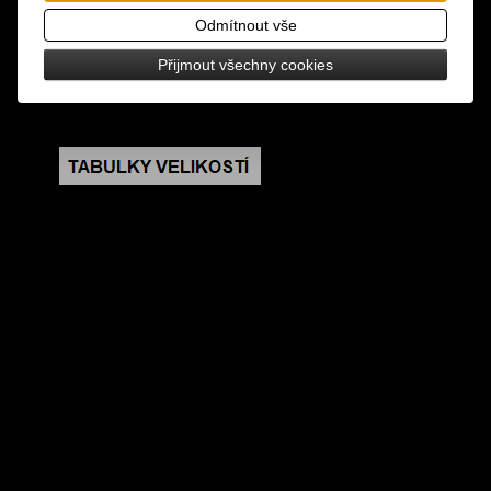
design: krátký řetízek na kalhoty, lze využít i jako
Odmítnout vše
ozdobu na tašku
Přijmout všechny cookies
rozměry: celková délka 42 cm, šířka řetízku 0,6 cm