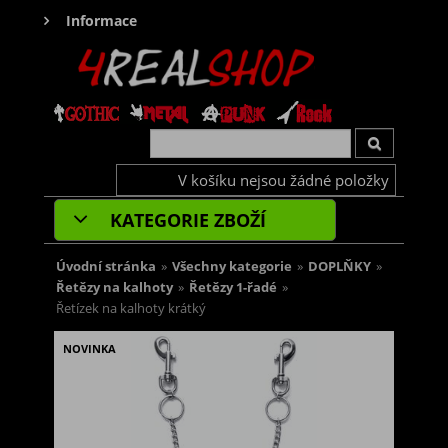
Informace
V košíku nejsou žádné položky
KATEGORIE ZBOŽÍ
Úvodní stránka
»
Všechny kategorie
»
DOPLŇKY
»
Řetězy na kalhoty
»
Řetězy 1-řadé
»
Řetízek na kalhoty krátký
NOVINKA