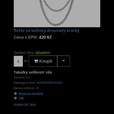
Řetěz na kalhoty dvouřadý krátký
Cena s DPH:
420 Kč
Dodání dny:
skladem
ks
Koupit
Tabulky velikostí: zde
Výrobce:
CZ
Katalogové číslo:
DORERETBPUS5693
Záruka (měsíců):
24
Dotaz na výrobek
Tisk
materiál: kov