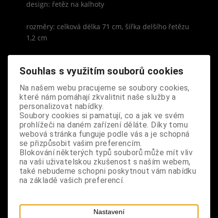
design: řetěz na kalhoty
rozměry: celková délka 71 cm, šířka delšího řetězu
1,2 cm
Souhlas s využitím souborů cookies
Na našem webu pracujeme se soubory cookies,
které nám pomáhají zkvalitnit naše služby a
S výrobkem se také prodává
personalizovat nabídky.
Soubory cookies si pamatují, co a jak ve svém
prohlížeči na daném zařízení děláte. Díky tomu
webová stránka funguje podle vás a je schopná
se přizpůsobit vašim preferencím.
Blokování některých typů souborů může mít vliv
na vaši uživatelskou zkušenost s naším webem,
také nebudeme schopni poskytnout vám nabídku
na základě vašich preferencí.
Nastavení