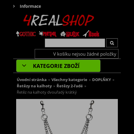
Informace
V košíku nejsou žádné položky
KATEGORIE ZBOŽÍ
Úvodní stránka
»
Všechny kategorie
»
DOPLŇKY
»
Řetězy na kalhoty
»
Řetězy 2-řadé
»
Řetěz na kalhoty dvouřadý krátký