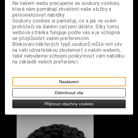
Na našem webu pracujeme se soubory cookies,
které nám pomáhají zkvalitnit naše služby a
design: řetěz na kalhoty
personalizovat nabídky.
Soubory cookies si pamatují, co a jak ve svém
rozměry: celková délka 93 cm, šířka 1,1 cm
prohlížeči na daném zařízení děláte. Díky tomu
webová stránka funguje podle vás a je schopná
se přizpůsobit vašim preferencím.
Blokování některých typů souborů může mít vliv
na vaši uživatelskou zkušenost s naším webem,
také nebudeme schopni poskytnout vám nabídku
na základě vašich preferencí.
S výrobkem se také prodává
Nastavení
Odmítnout vše
Přijmout všechny cookies