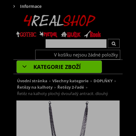
Informace
V košíku nejsou žádné položky
KATEGORIE ZBOŽÍ
Úvodní stránka
»
Všechny kategorie
»
DOPLŇKY
»
Řetězy na kalhoty
»
Řetězy 2-řadé
»
Řetěz na kalhoty plochý dvouřadý antracit. dlouhý