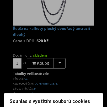
Řetěz na kalhoty plochý dvouřadý antracit.
dlouhý
Cena s DPH:
620 Kč
Dodání dny:
skladem
ks
Koupit
Tabulky velikostí: zde
Výrobce:
CZ
Katalogové číslo:
DORERETBPUS5767
Záruka (měsíců):
24
Dotaz na výrobek
Tisk
Souhlas s využitím souborů cookies
materiál: kov