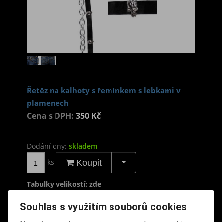
Řetěz na kalhoty s řemínkem s lebkami v
plamenech
Cena s DPH:
350 Kč
Dodání dny:
skladem
ks
Koupit
Tabulky velikostí: zde
Výrobce:
import DE
Souhlas s využitím souborů cookies
Katalogové číslo:
DOQDRETBPUS5195
Záruka (měsíců):
24