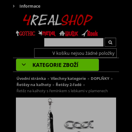
Informace
V košíku nejsou žádné položky
KATEGORIE ZBOŽÍ
Úvodní stránka
»
Všechny kategorie
»
DOPLŇKY
»
Řetězy na kalhoty
»
Řetězy 2-řadé
»
Řetěz na kalhoty s řemínkem s lebkami v plamenech