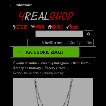
Informace
V košíku nejsou žádné položky
KATEGORIE ZBOŽÍ
Úvodní stránka
»
Všechny kategorie
»
DOPLŇKY
»
Řetězy na kalhoty
»
Řetězy 2-řadé
»
Řetízek na kalhoty dvouřadý oválný