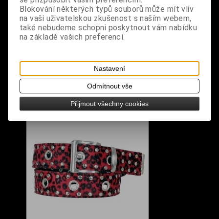
design: řetízek na kalhoty
Blokování některých typů souborů může mít vliv
na vaši uživatelskou zkušenost s naším webem,
rozměry: celková délka 76 cm, šířka 0,7 cm
také nebudeme schopni poskytnout vám nabídku
na základě vašich preferencí.
Nastavení
Odmítnout vše
S výrobkem se také prodává
Přijmout všechny cookies