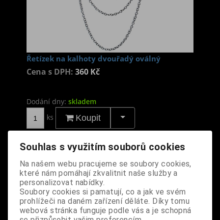
Řetízek na kalhoty dvouřadý oválný
Cena s DPH:
360 Kč
Dodání dny:
skladem
ks
Koupit
Tabulky velikostí: zde
Souhlas s využitím souborů cookies
Výrobce:
CZ
Katalogové číslo:
DORERETBPUS5757
Na našem webu pracujeme se soubory cookies,
Záruka (měsíců):
24
které nám pomáhají zkvalitnit naše služby a
Dotaz na výrobek
personalizovat nabídky.
Tisk
Soubory cookies si pamatují, co a jak ve svém
prohlížeči na daném zařízení děláte. Díky tomu
materiál: kov
webová stránka funguje podle vás a je schopná
se přizpůsobit vašim preferencím.