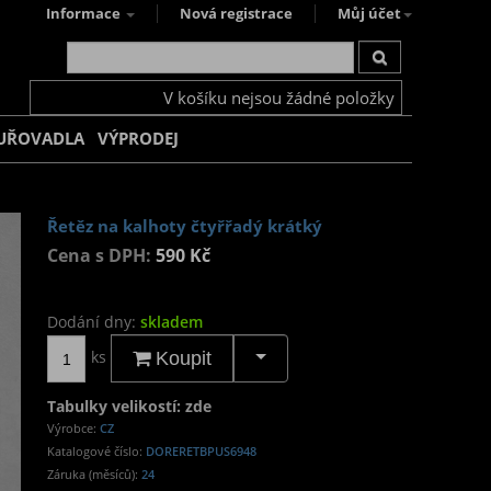
Informace
Nová registrace
Můj účet
V košíku nejsou žádné položky
UŘOVADLA
VÝPRODEJ
Řetěz na kalhoty čtyřřadý krátký
Cena s DPH:
590 Kč
Dodání dny:
skladem
ks
Koupit
Tabulky velikostí: zde
Výrobce:
CZ
Katalogové číslo:
DORERETBPUS6948
Záruka (měsíců):
24