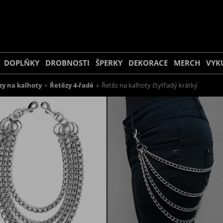
DOPLŇKY
DROBNOSTI
ŠPERKY
DEKORACE
MERCH
VYK
zy na kalhoty
»
Řetězy 4-řadé
»
Řetěz na kalhoty čtyřřadý krátký