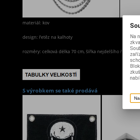
materiál: kov
Sou
Na 
design: řetěz na kalhoty
zkva
Soub
rozměry: celková délka 70 cm, šířka nejdelšího řetězu 1
zaří
scho
Blok
zku
nabí
S výrobkem se také prodává
Na