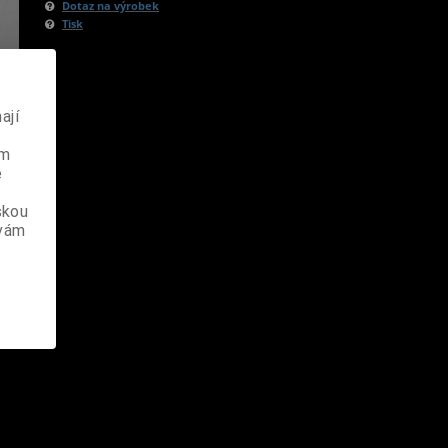
Dotaz na výrobek
Tisk
ají
ém
e
skou
 vám