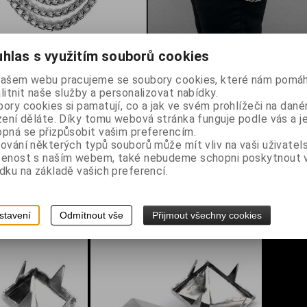
hlas s využitím souborů cookies
našem webu pracujeme se soubory cookies, které nám pomáh
litnit naše služby a personalizovat nabídky.
ory cookies si pamatují, co a jak ve svém prohlížeči na dan
 cm
zení děláte. Díky tomu webová stránka funguje podle vás a j
pná se přizpůsobit vašim preferencím.
ování některých typů souborů může mít vliv na vaši uživatel
šenost s naším webem, také nebudeme schopni poskytnout
dku na základě vašich preferencí.
stavení
Odmítnout vše
Přijmout všechny cookies