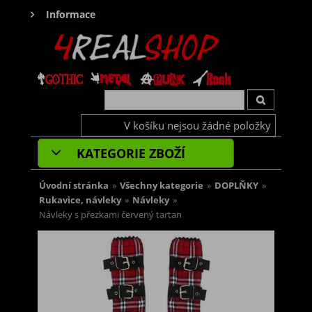
Informace
V košíku nejsou žádné položky
KATEGORIE ZBOŽÍ
Úvodní stránka
»
Všechny kategorie
»
DOPLŇKY
»
Rukavice, návleky
»
Návleky
»
Návleky s přezkami červený tartan