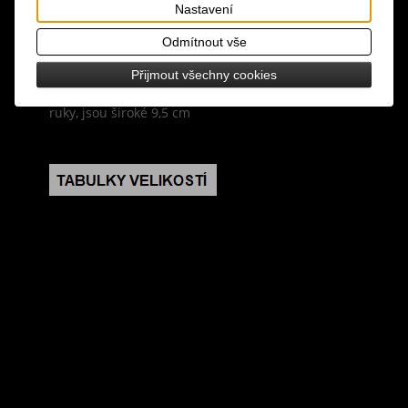
design: návleky s červeným tartanem (vrchní část
Nastavení
vzor, spodní část černá látka), pásky s přezkami,
Odmítnout vše
polozipy
Přijmout všechny cookies
velikost: návleky jsou vhodné pro menší obvod
ruky, jsou široké 9,5 cm