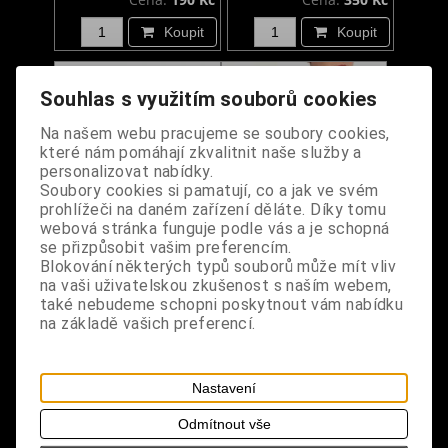
Koupit
Koupit
Souhlas s využitím souborů cookies
Na našem webu pracujeme se soubory cookies,
které nám pomáhají zkvalitnit naše služby a
personalizovat nabídky.
Soubory cookies si pamatují, co a jak ve svém
prohlížeči na daném zařízení děláte. Díky tomu
webová stránka funguje podle vás a je schopná
se přizpůsobit vašim preferencím.
Gotické krajkové
Gotické krajkové
Blokování některých typů souborů může mít vliv
bezprsté rukavice s
celoprsté rukavice
na vaši uživatelskou zkušenost s naším webem,
také nebudeme schopni poskytnout vám nabídku
růžemi
dlouhé
na základě vašich preferencí.
Dodání dny:
skladem
Dodání dny:
skladem
Cena:
350 Kč
Cena:
390 Kč
Nastavení
Koupit
Koupit
Odmítnout vše