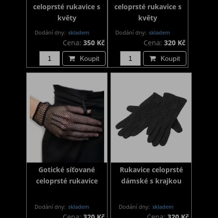
celoprsté rukavice s
celoprsté rukavice s
květy
květy
Dodání dny:
skladem
Dodání dny:
skladem
Cena:
350 Kč
Cena:
320 Kč
Koupit
Koupit
Gotické síťované
Rukavice celoprsté
celoprsté rukavice
dámské s krajkou
Dodání dny:
skladem
Dodání dny:
skladem
Cena:
320 Kč
Cena:
320 Kč