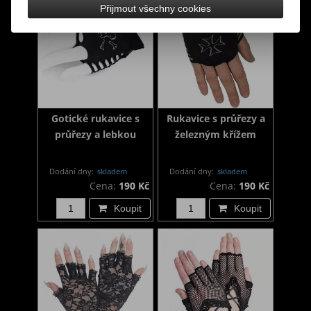
Přijmout všechny cookies
Gotické rukavice s
Rukavice s průřezy a
průřezy a lebkou
železným křížem
Dodání dny:
skladem
Dodání dny:
skladem
Cena:
190 Kč
Cena:
190 Kč
Koupit
Koupit