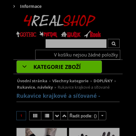
Informace
V košíku nejsou žádné položky
KATEGORIE ZBOŽÍ
Úvodní stránka
»
Všechny kategorie
»
DOPLŇKY
»
Rukavice, návleky
»
Rukavice krajkové a síťované
Rukavice krajkové a síťované -
1
Řadit podle: (
)