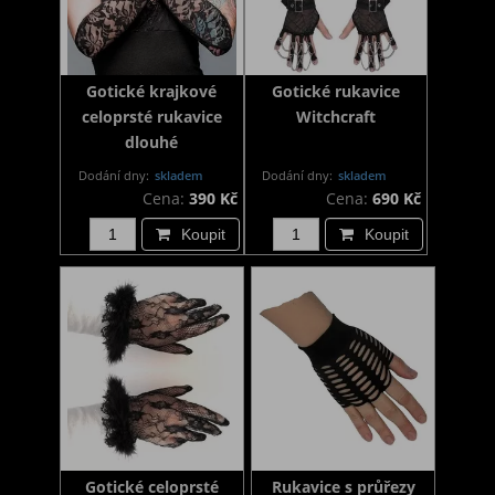
Gotické krajkové
Gotické rukavice
celoprsté rukavice
Witchcraft
dlouhé
Dodání dny:
skladem
Dodání dny:
skladem
Cena:
390 Kč
Cena:
690 Kč
Koupit
Koupit
Gotické celoprsté
Rukavice s průřezy