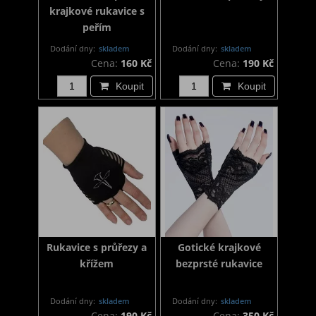
krajkové rukavice s
peřím
Dodání dny:
skladem
Dodání dny:
skladem
Cena:
160 Kč
Cena:
190 Kč
Koupit
Koupit
Rukavice s průřezy a
Gotické krajkové
křížem
bezprsté rukavice
Dodání dny:
skladem
Dodání dny:
skladem
Cena:
190 Kč
Cena:
350 Kč