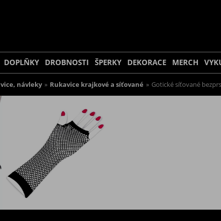
DOPLŇKY
DROBNOSTI
ŠPERKY
DEKORACE
MERCH
VYK
vice, návleky
»
Rukavice krajkové a síťované
»
Gotické síťované bezprs