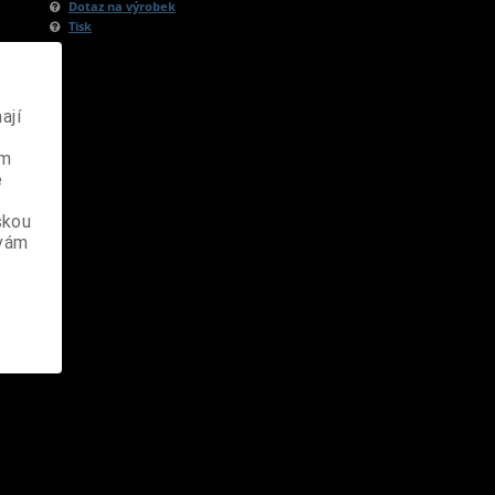
Dotaz na výrobek
Tisk
ají
ém
e
skou
 vám