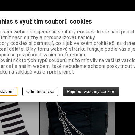
hlas s využitím souborů cookies
našem webu pracujeme se soubory cookies, které nám pomáh
litnit naše služby a personalizovat nabídky.
ory cookies si pamatují, co a jak ve svém prohlížeči na dan
zení děláte. Díky tomu webová stránka funguje podle vás a j
pná se přizpůsobit vašim preferencím.
ování některých typů souborů může mít vliv na vaši uživatel
šenost s naším webem, také nebudeme schopni poskytnout
dku na základě vašich preferencí.
stavení
Odmítnout vše
Přijmout všechny cookies