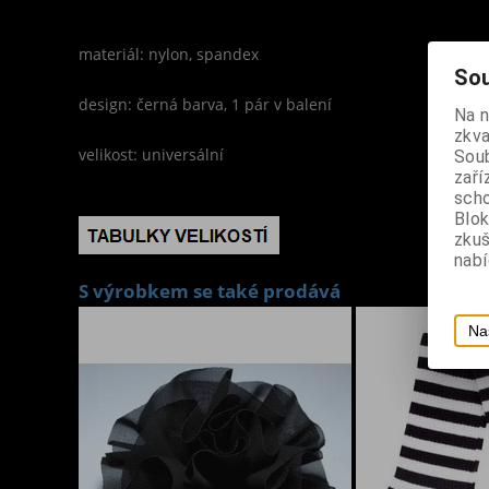
materiál: nylon, spandex
Sou
design: černá barva, 1 pár v balení
Na 
zkva
velikost: universální
Soub
zaří
scho
Blok
zku
nabí
S výrobkem se také prodává
Na