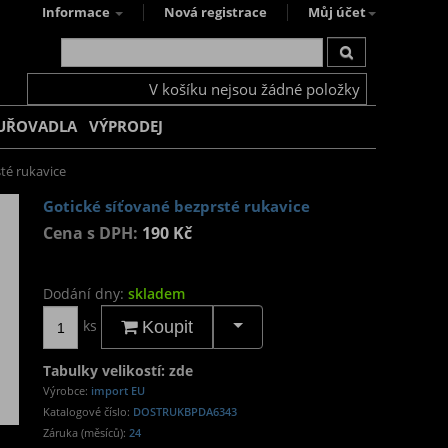
Informace
Nová registrace
Můj účet
V košíku nejsou žádné položky
UŘOVADLA
VÝPRODEJ
té rukavice
Gotické síťované bezprsté rukavice
Cena s DPH:
190 Kč
Dodání dny:
skladem
ks
Koupit
Tabulky velikostí: zde
Výrobce:
import EU
Katalogové číslo:
DOSTRUKBPDA6343
Záruka (měsíců):
24