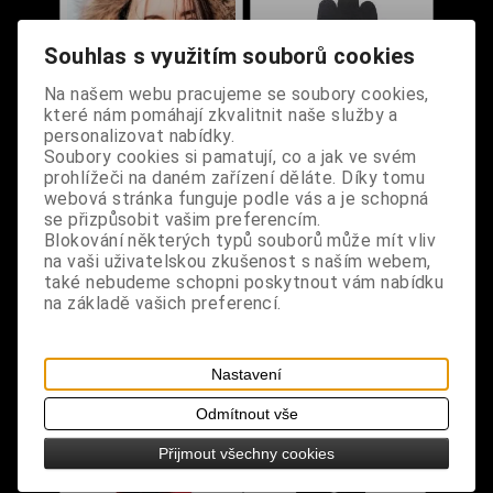
Souhlas s využitím souborů cookies
Na našem webu pracujeme se soubory cookies,
které nám pomáhají zkvalitnit naše služby a
personalizovat nabídky.
Soubory cookies si pamatují, co a jak ve svém
prohlížeči na daném zařízení děláte. Díky tomu
webová stránka funguje podle vás a je schopná
Rukavice celoprsté s
Rukavice s výšivkou
se přizpůsobit vašim preferencím.
růžovým boxerem
Misfits (1 ks)
Blokování některých typů souborů může mít vliv
Love & Hate
na vaši uživatelskou zkušenost s naším webem,
také nebudeme schopni poskytnout vám nabídku
Dodání dny:
skladem
Dodání dny:
skladem
na základě vašich preferencí.
Varianta:
rukavice
rukavice
Cena:
320 Kč
na
na
Koupit
levou
pravou
ruku
ruku
Nastavení
Cena:
125 Kč
Odmítnout vše
Koupit
Přijmout všechny cookies