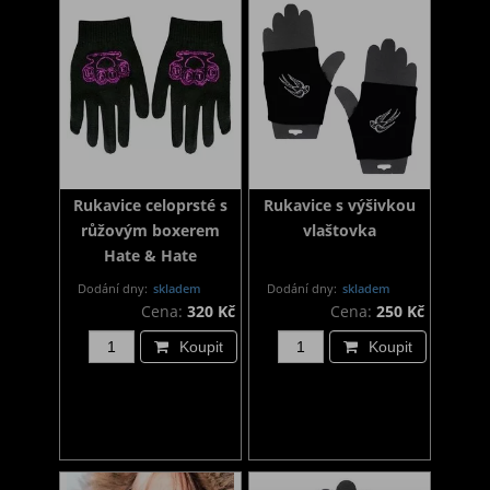
Rukavice celoprsté s
Rukavice s výšivkou
růžovým boxerem
vlaštovka
Hate & Hate
Dodání dny:
skladem
Dodání dny:
skladem
Cena:
320 Kč
Cena:
250 Kč
Koupit
Koupit