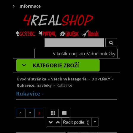
Informace
V košíku nejsou žádné položky
KATEGORIE ZBOŽÍ
Úvodní stránka
»
Všechny kategorie
»
DOPLŇKY
»
Rukavice, návleky
»
Rukavice
Rukavice -
1
2
3
Řadit podle: (
)