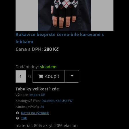
Rukavice bezprsté černo-bílé kárované s
lebkami
Cena s DPH:
280 Kč
Dodání dny:
skladem
ks
Koupit
Tabulky velikostí: zde
Výrobce:
import DE
Katalogové číslo:
DOMBRUKBPUS6747
Záruka (měsíců):
24
Dotaz na výrobek
Tisk
materiál: 80% akryl, 20% elastan