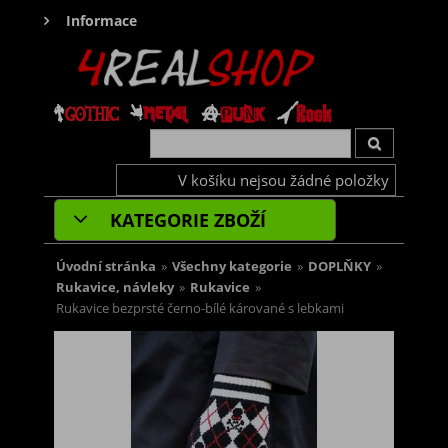
Informace
V košíku nejsou žádné položky
KATEGORIE ZBOŽÍ
Úvodní stránka
»
Všechny kategorie
»
DOPLŇKY
»
Rukavice, návleky
»
Rukavice
»
Rukavice bezprsté černo-bílé kárované s lebkami