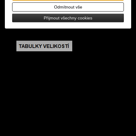
design: černá barva, teplé rukavice, rukavice jsou
Odmítnout vše
ze shora zdobeny copy
Přijmout všechny cookies
velikost: universální