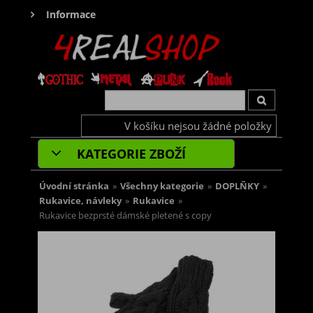
Informace
V košíku nejsou žádné položky
KATEGORIE ZBOŽÍ
Úvodní stránka
»
Všechny kategorie
»
DOPLŇKY
»
Rukavice, návleky
»
Rukavice
»
Rukavice bezprsté dámské pletené s copy