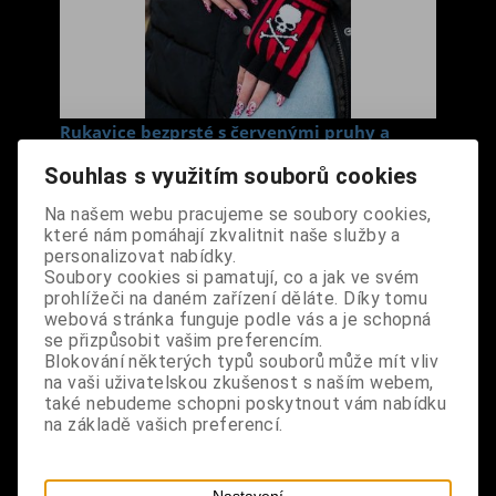
Rukavice bezprsté s červenými pruhy a
lebkou
Souhlas s využitím souborů cookies
Cena s DPH:
280 Kč
Na našem webu pracujeme se soubory cookies,
které nám pomáhají zkvalitnit naše služby a
personalizovat nabídky.
Dodání dny:
skladem
Soubory cookies si pamatují, co a jak ve svém
ks
Koupit
prohlížeči na daném zařízení děláte. Díky tomu
webová stránka funguje podle vás a je schopná
se přizpůsobit vašim preferencím.
Tabulky velikostí: zde
Blokování některých typů souborů může mít vliv
Výrobce:
import DE
na vaši uživatelskou zkušenost s naším webem,
Katalogové číslo:
DOMBRUKBPUS4277
také nebudeme schopni poskytnout vám nabídku
Záruka (měsíců):
24
na základě vašich preferencí.
Dotaz na výrobek
Tisk
materiál: 80% akryl, 20% spandex
Nastavení