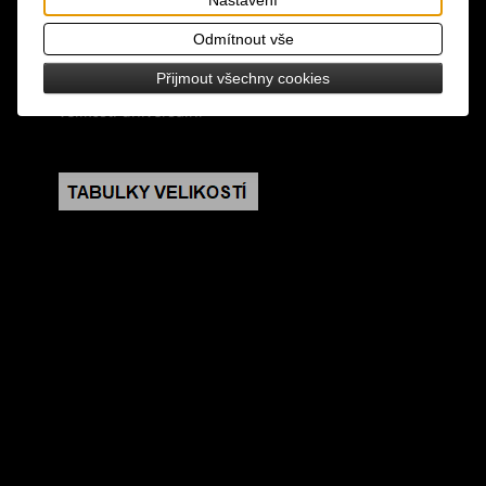
design: černé rukavice s červenými pruhy a lebkou
Odmítnout vše
se zkříženými hnáty
Přijmout všechny cookies
velikost: universální