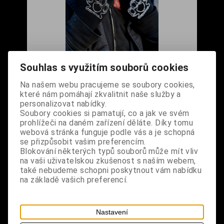
Rukavice celoprsté s bílým boxerem
Souhlas s využitím souborů cookies
Cena s DPH:
320 Kč
Na našem webu pracujeme se soubory cookies,
které nám pomáhají zkvalitnit naše služby a
Dodání dny:
skladem
personalizovat nabídky.
Soubory cookies si pamatují, co a jak ve svém
ks
Koupit
prohlížeči na daném zařízení děláte. Díky tomu
webová stránka funguje podle vás a je schopná
se přizpůsobit vašim preferencím.
Tabulky velikostí: zde
Blokování některých typů souborů může mít vliv
Výrobce:
import DE
na vaši uživatelskou zkušenost s naším webem,
Katalogové číslo:
DOMBRUKBPUS6755
také nebudeme schopni poskytnout vám nabídku
Záruka (měsíců):
24
na základě vašich preferencí.
Dotaz na výrobek
Tisk
materiál: 80% akryl, 20% elastan
Nastavení