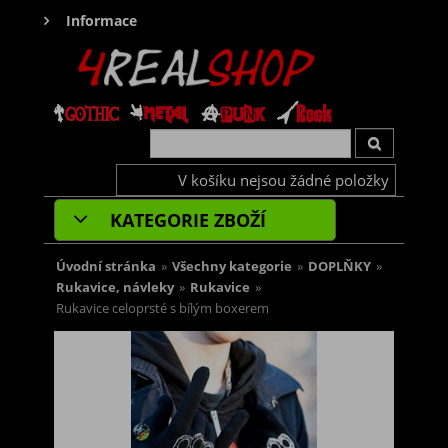
Informace
V košíku nejsou žádné položky
KATEGORIE ZBOŽÍ
Úvodní stránka
»
Všechny kategorie
»
DOPLŇKY
»
Rukavice, návleky
»
Rukavice
»
Rukavice celoprsté s bílým boxerem