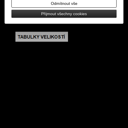
design: černé rukavice s bílým motivem boxera
Odmítnout vše
Přijmout všechny cookies
velikost: universální