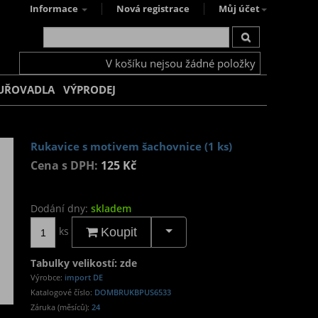
Informace
Nová registrace
Můj účet
V košíku nejsou žádné položky
UŘOVADLA
VÝPRODEJ
Rukavice s motivem šachovnice (1 ks)
Cena s DPH:
125 Kč
Dodání dny:
skladem
ks
Koupit
Tabulky velikostí: zde
Výrobce:
import DE
Katalogové číslo:
DOMBRUKBPUS6533
Záruka (měsíců):
24