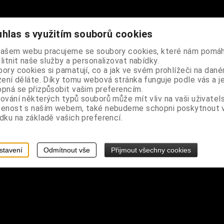
hlas s využitím souborů cookies
stylu potítka, 1 ks v balení - díky oboustrannému motivu lze rukavic
našem webu pracujeme se soubory cookies, které nám pomáh
litnit naše služby a personalizovat nabídky.
ory cookies si pamatují, co a jak ve svém prohlížeči na dan
zení děláte. Díky tomu webová stránka funguje podle vás a j
pná se přizpůsobit vašim preferencím.
ování některých typů souborů může mít vliv na vaši uživatel
šenost s naším webem, také nebudeme schopni poskytnout
dku na základě vašich preferencí.
stavení
Odmítnout vše
Přijmout všechny cookies