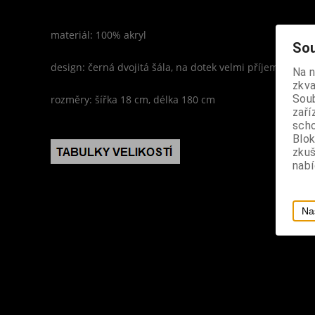
materiál: 100% akryl
Sou
design: černá dvojitá šála, na dotek velmi příjemný mate
Na 
zkva
Soub
rozměry: šířka 18 cm, délka 180 cm
zaří
scho
Blok
zku
nabí
Na