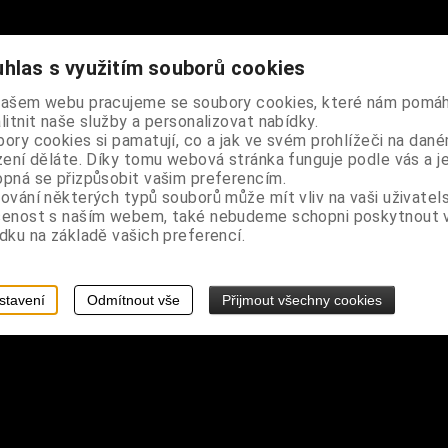
hlas s využitím souborů cookies
riál
našem webu pracujeme se soubory cookies, které nám pomáh
litnit naše služby a personalizovat nabídky.
ory cookies si pamatují, co a jak ve svém prohlížeči na dan
zení děláte. Díky tomu webová stránka funguje podle vás a j
pná se přizpůsobit vašim preferencím.
ování některých typů souborů může mít vliv na vaši uživatel
šenost s naším webem, také nebudeme schopni poskytnout
dku na základě vašich preferencí.
stavení
Odmítnout vše
Přijmout všechny cookies