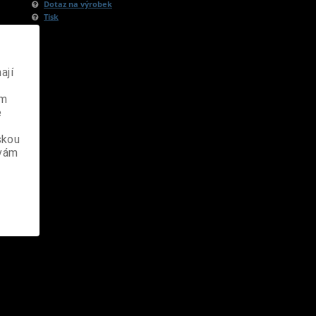
Dotaz na výrobek
Tisk
ají
ém
e
skou
 vám