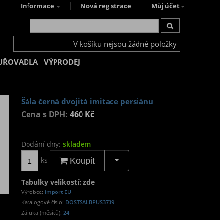
Informace
Nová registrace
Můj účet
V košíku nejsou žádné položky
UŘOVADLA
VÝPRODEJ
Šála černá dvojitá imitace persiánu
Cena s DPH:
460 Kč
Dodání dny:
skladem
ks
Koupit
Tabulky velikostí: zde
Výrobce:
import EU
Katalogové číslo:
DOSTSALBPUS3739
Záruka (měsíců):
24