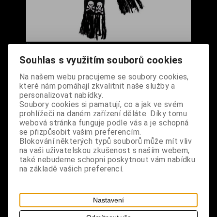
Šála černá s bílými lebkami
Souhlas s využitím souborů cookies
Cena s DPH:
290 Kč
Na našem webu pracujeme se soubory cookies,
které nám pomáhají zkvalitnit naše služby a
Dodání dny:
skladem
personalizovat nabídky.
Soubory cookies si pamatují, co a jak ve svém
ks
Koupit
prohlížeči na daném zařízení děláte. Díky tomu
webová stránka funguje podle vás a je schopná
Tabulky velikostí: zde
se přizpůsobit vašim preferencím.
Výrobce:
import DE
Blokování některých typů souborů může mít vliv
Katalogové číslo:
DOQDSALBPUS1908
na vaši uživatelskou zkušenost s naším webem,
Záruka (měsíců):
24
také nebudeme schopni poskytnout vám nabídku
Dotaz na výrobek
na základě vašich preferencí.
Tisk
materiál: 100% bavlna
Nastavení
design: šála s motivem