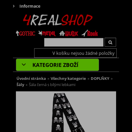
Informace
V košíku nejsou žádné položky
KATEGORIE ZBOŽÍ
Úvodní stránka
»
Všechny kategorie
»
DOPLŇKY
»
Šály
»
Šála černá s bílými lebkami