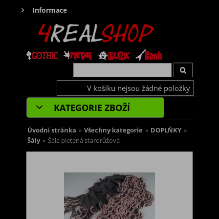
Informace
V košíku nejsou žádné položky
KATEGORIE ZBOŽÍ
Úvodní stránka
»
Všechny kategorie
»
DOPLŇKY
»
Šály
»
Šála pletená starorůžová