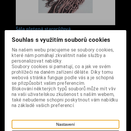
Šála pletená starorůžová
Cena s DPH:
220 Kč
Souhlas s využitím souborů cookies
Na našem webu pracujeme se soubory cookies,
Dodání dny:
skladem
které nám pomáhají zkvalitnit naše služby a
personalizovat nabídky.
ks
Koupit
Soubory cookies si pamatují, co a jak ve svém
prohlížeči na daném zařízení děláte. Díky tomu
Tabulky velikostí: zde
webová stránka funguje podle vás a je schopná
se přizpůsobit vašim preferencím.
Výrobce:
import EU
Blokování některých typů souborů může mít vliv
Katalogové číslo:
DOSTSALBPDA1771
na vaši uživatelskou zkušenost s naším webem,
Záruka (měsíců):
24
také nebudeme schopni poskytnout vám nabídku
Dotaz na výrobek
na základě vašich preferencí.
Tisk
materiál: 100% akryl
Nastavení
design: příjemná měkká šála starorůžové a hnědé