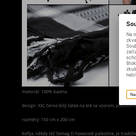
Sou
Na 
zkva
Soub
zaří
scho
Blok
zku
nabí
materiál: 100% bavlna
Na
design: XXL černo-bílý šátek na krk se vzorem, použiteln
rozměry: 150 cm x 200 cm
Kefíja, někdy též šemag či hovorově palestina, je tradič