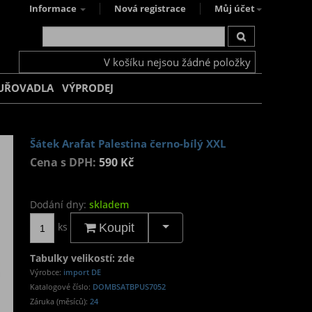
Informace
Nová registrace
Můj účet
V košíku nejsou žádné položky
UŘOVADLA
VÝPRODEJ
Šátek Arafat Palestina černo-bílý XXL
Cena s DPH:
590 Kč
Dodání dny:
skladem
ks
Koupit
Tabulky velikostí: zde
Výrobce:
import DE
Katalogové číslo:
DOMBSATBPUS7052
Záruka (měsíců):
24