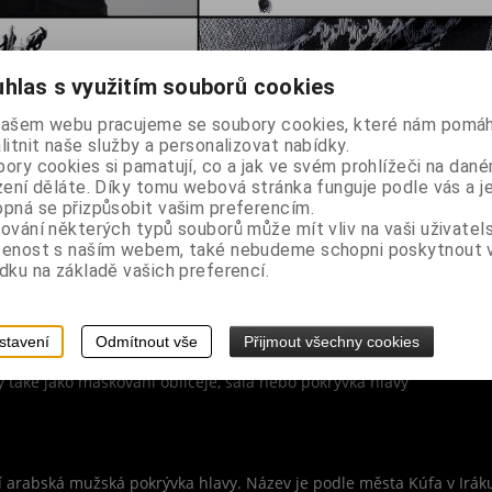
hlas s využitím souborů cookies
našem webu pracujeme se soubory cookies, které nám pomáh
litnit naše služby a personalizovat nabídky.
ory cookies si pamatují, co a jak ve svém prohlížeči na dan
zení děláte. Díky tomu webová stránka funguje podle vás a j
pná se přizpůsobit vašim preferencím.
ování některých typů souborů může mít vliv na vaši uživatel
šenost s naším webem, také nebudeme schopni poskytnout
dku na základě vašich preferencí.
stavení
Odmítnout vše
Přijmout všechny cookies
ý také jako maskování obličeje, šála nebo pokrývka hlavy
ní arabská mužská pokrývka hlavy. Název je podle města Kúfa v Iráku