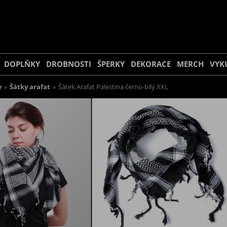
DOPLŇKY
DROBNOSTI
ŠPERKY
DEKORACE
MERCH
VYK
y
»
Šátky arafat
»
Šátek Arafat Palestina černo-bílý XXL