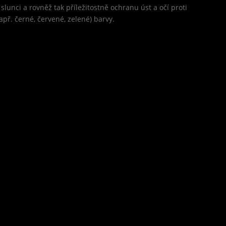
unci a rovněž tak příležitostně ochranu úst a očí proti
apř. černé, červené, zelené) barvy.