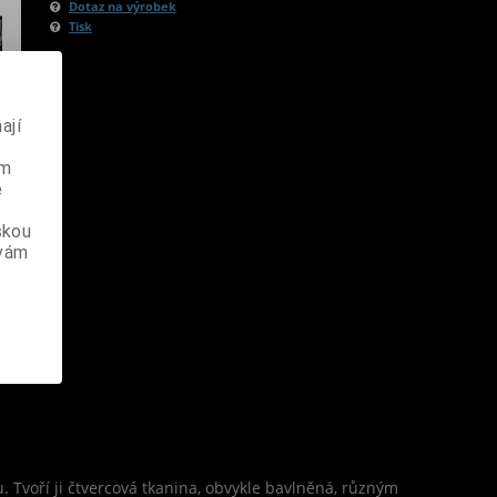
Dotaz na výrobek
Tisk
ají
ém
e
skou
 vám
. Tvoří ji čtvercová tkanina, obvykle bavlněná, různým