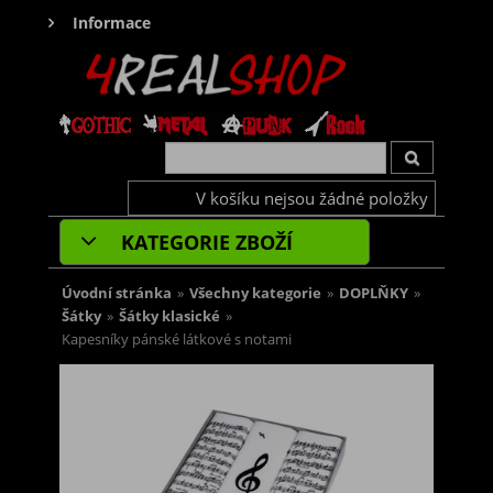
Informace
V košíku nejsou žádné položky
KATEGORIE ZBOŽÍ
Úvodní stránka
»
Všechny kategorie
»
DOPLŇKY
»
Šátky
»
Šátky klasické
»
Kapesníky pánské látkové s notami