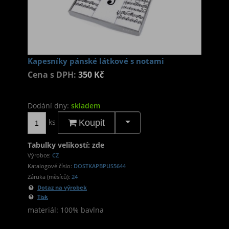
Kapesníky pánské látkové s notami
Cena s DPH:
350 Kč
Dodání dny:
skladem
ks
Koupit
Tabulky velikostí: zde
Výrobce:
CZ
Katalogové číslo:
DOSTKAPBPUS5644
Záruka (měsíců):
24
Dotaz na výrobek
Tisk
materiál: 100% bavlna