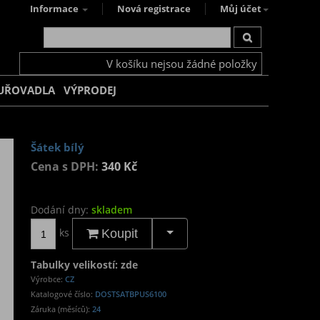
Informace
Nová registrace
Můj účet
V košíku nejsou žádné položky
UŘOVADLA
VÝPRODEJ
Šátek bílý
Cena s DPH:
340 Kč
Dodání dny:
skladem
ks
Koupit
Tabulky velikostí: zde
Výrobce:
CZ
Katalogové číslo:
DOSTSATBPUS6100
Záruka (měsíců):
24