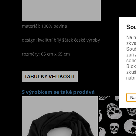
materiál: 100% bavlna
Sou
Na 
design: kvalitní bílý šátek české výroby
zkva
Soub
rozměry: 65 cm x 65 cm
zaří
scho
Blok
zku
nabí
S výrobkem se také prodává
Na