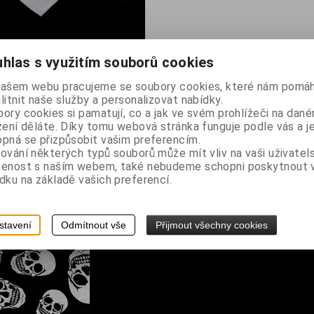
hlas s využitím souborů cookies
našem webu pracujeme se soubory cookies, které nám pomáh
litnit naše služby a personalizovat nabídky.
ory cookies si pamatují, co a jak ve svém prohlížeči na dan
zení děláte. Díky tomu webová stránka funguje podle vás a j
pná se přizpůsobit vašim preferencím.
ování některých typů souborů může mít vliv na vaši uživatel
šenost s naším webem, také nebudeme schopni poskytnout
dku na základě vašich preferencí.
stavení
Odmítnout vše
Přijmout všechny cookies