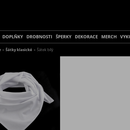
DOPLŇKY
DROBNOSTI
ŠPERKY
DEKORACE
MERCH
VYK
y
»
Šátky klasické
»
Šátek bílý