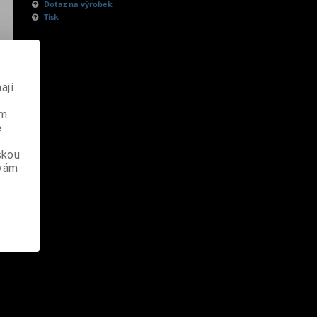
Dotaz na výrobek
Tisk
ají
ém
e
skou
 vám