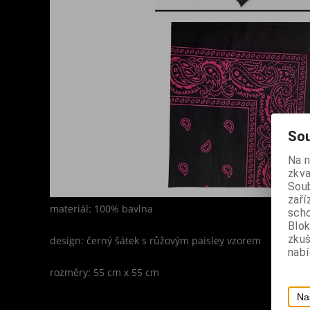
Sou
Na 
zkva
Soub
zaří
materiál: 100% bavlna
scho
Blok
zku
design: černý šátek s růžovým paisley vzorem
nabí
rozměry: 55 cm x 55 cm
Na