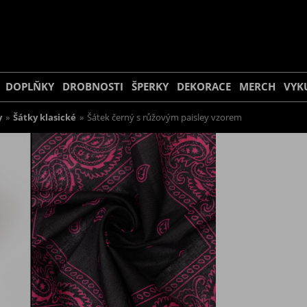
DOPLŇKY
DROBNOSTI
ŠPERKY
DEKORACE
MERCH
VYK
y
»
Šátky klasické
»
Šátek černý s růžovým paisley vzorem