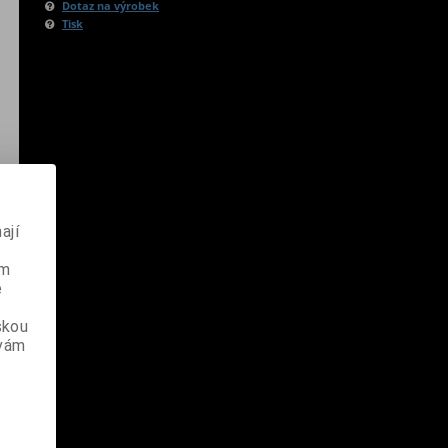
Dotaz na výrobek
Tisk
ají
ém
e
skou
 vám