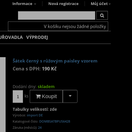
Informace
Nová registrace
Můj účet
V košíku nejsou žádné položky
UŘOVADLA
VÝPRODEJ
Šátek černý s růžovým paisley vzorem
Cena s DPH:
190 Kč
Dodání dny:
skladem
ks
Koupit
Tabulky velikostí: zde
Výrobce:
import DE
Katalogové číslo:
DOMBSATBPUS6428
Záruka (měsíců):
24