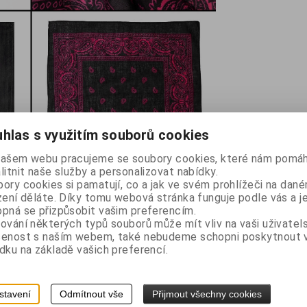
hlas s využitím souborů cookies
našem webu pracujeme se soubory cookies, které nám pomáh
litnit naše služby a personalizovat nabídky.
ory cookies si pamatují, co a jak ve svém prohlížeči na dan
zení děláte. Díky tomu webová stránka funguje podle vás a j
pná se přizpůsobit vašim preferencím.
ování některých typů souborů může mít vliv na vaši uživatel
šenost s naším webem, také nebudeme schopni poskytnout
dku na základě vašich preferencí.
stavení
Odmítnout vše
Přijmout všechny cookies